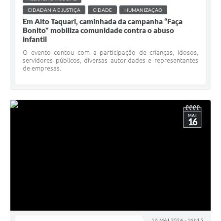
CIDADANIA E JUSTIÇA
CIDADE
HUMANIZAÇÃO
Em Alto Taquari, caminhada da campanha “Faça
Bonito" mobiliza comunidade contra o abuso
infantil
O evento contou com a participação de crianças, idosos,
servidores públicos, diversas autoridades e representantes
de empresas.
MAI
16
16 MAI 2024 - 16h15