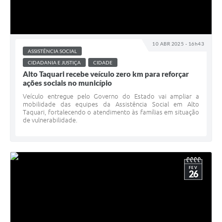
10 ABR 2025 - 16h43
ASSISTÊNCIA SOCIAL
CIDADANIA E JUSTIÇA
CIDADE
Alto Taquari recebe veículo zero km para reforçar
ações sociais no município
Veículo entregue pelo Governo do Estado vai ampliar a
mobilidade das equipes da Assistência Social em Alto
Taquari, fortalecendo o atendimento às famílias em situação
de vulnerabilidade.
FEV
26