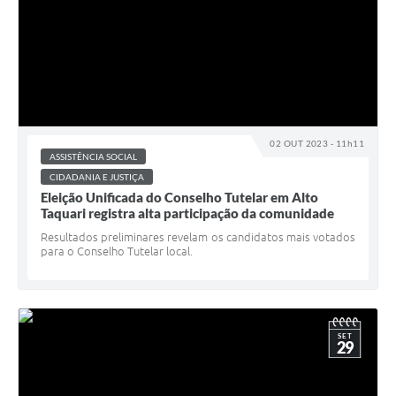
02 OUT 2023 - 11h11
ASSISTÊNCIA SOCIAL
CIDADANIA E JUSTIÇA
Eleição Unificada do Conselho Tutelar em Alto
Taquari registra alta participação da comunidade
Resultados preliminares revelam os candidatos mais votados
para o Conselho Tutelar local.
SET
29