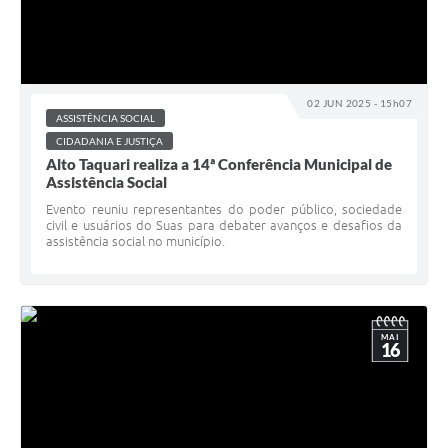
02 JUN 2025 - 15h07
ASSISTÊNCIA SOCIAL
CIDADANIA E JUSTIÇA
Alto Taquari realiza a 14ª Conferência Municipal de
Assistência Social
Evento reuniu representantes do poder público, sociedade
civil e usuários do Suas para debater avanços e desafios da
assistência social no município.
MAI
16