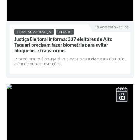
13 AGO 2025 - 16h39
CIDADANIA E JUSTIÇA
CIDADE
Justiça Eleitoral informa: 337 eleitores de Alto
Taquari precisam fazer biometria para evitar
bloqueios e transtornos
Procedimento é obrigatório e evita o cancelamento do título,
além de outras restrições.
JUL
03