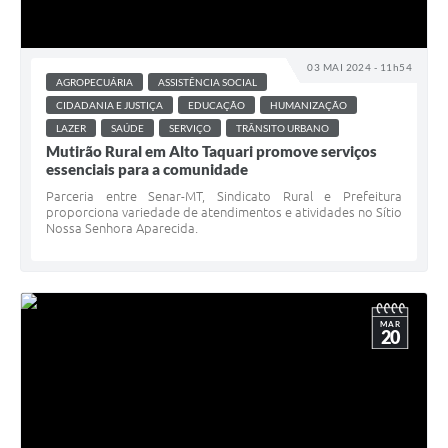
03 MAI 2024 - 11h54
AGROPECUÁRIA
ASSISTÊNCIA SOCIAL
CIDADANIA E JUSTIÇA
EDUCAÇÃO
HUMANIZAÇÃO
LAZER
SAÚDE
SERVIÇO
TRÂNSITO URBANO
Mutirão Rural em Alto Taquari promove serviços
essenciais para a comunidade
Parceria entre Senar-MT, Sindicato Rural e Prefeitura
proporciona variedade de atendimentos e atividades no Sítio
Nossa Senhora Aparecida.
MAR
20