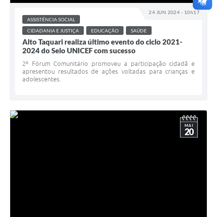
24 JUN 2024 - 10h17
ASSISTÊNCIA SOCIAL
CIDADANIA E JUSTIÇA
EDUCAÇÃO
SAÚDE
Alto Taquari realiza último evento do ciclo 2021-
2024 do Selo UNICEF com sucesso
2º Fórum Comunitário promoveu a participação cidadã e
apresentou resultados de ações voltadas para crianças e
adolescentes.
MAI
20