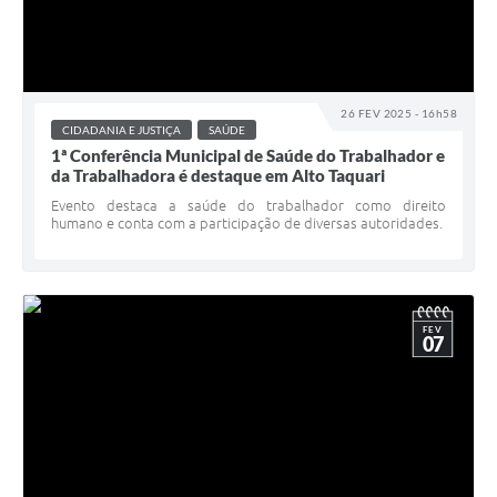
26 FEV 2025 - 16h58
CIDADANIA E JUSTIÇA
SAÚDE
1ª Conferência Municipal de Saúde do Trabalhador e
da Trabalhadora é destaque em Alto Taquari
Evento destaca a saúde do trabalhador como direito
humano e conta com a participação de diversas autoridades.
FEV
07