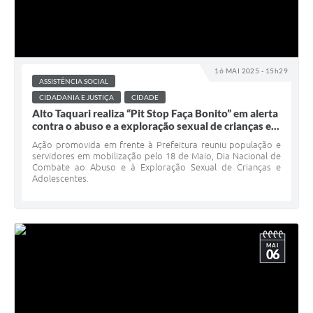
16 MAI 2025 - 15h29
ASSISTÊNCIA SOCIAL
CIDADANIA E JUSTIÇA
CIDADE
Alto Taquari realiza “Pit Stop Faça Bonito” em alerta
contra o abuso e a exploração sexual de crianças e...
Ação promovida em frente à Prefeitura reuniu população e
servidores em mobilização pelo 18 de Maio, Dia Nacional de
Combate ao Abuso e à Exploração Sexual de Crianças e
Adolescentes.
MAI
06