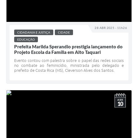
28 ABR 2025 - 11h26
CIDADANIA E JUSTIÇA
CIDADE
EDUCAÇÃO
Prefeita Marilda Sperandio prestigia lançamento do
Projeto Escola da Família em Alto Taquari
Evento contou com palestra sobre o papel das redes sociais
no combate ao feminicídio, ministrada pelo delegado e
prefeito de Costa Rica (MS), Cleverson Alves dos Santos.
ABR
10