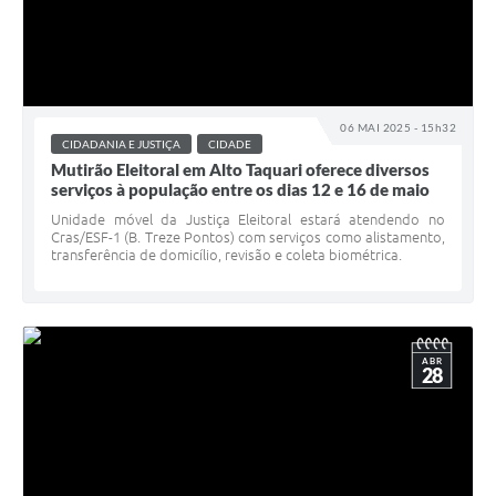
06 MAI 2025 - 15h32
CIDADANIA E JUSTIÇA
CIDADE
Mutirão Eleitoral em Alto Taquari oferece diversos
serviços à população entre os dias 12 e 16 de maio
Unidade móvel da Justiça Eleitoral estará atendendo no
Cras/ESF-1 (B. Treze Pontos) com serviços como alistamento,
transferência de domicílio, revisão e coleta biométrica.
ABR
28