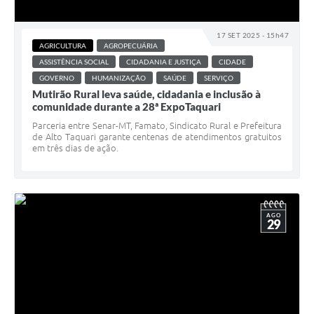
17 SET 2025 - 15h47
AGRICULTURA
AGROPECUÁRIA
ASSISTÊNCIA SOCIAL
CIDADANIA E JUSTIÇA
CIDADE
GOVERNO
HUMANIZAÇÃO
SAÚDE
SERVIÇO
Mutirão Rural leva saúde, cidadania e inclusão à
comunidade durante a 28ª ExpoTaquari
Parceria entre Senar-MT, Famato, Sindicato Rural e Prefeitura
de Alto Taquari garante centenas de atendimentos gratuitos
em três dias de ação.
AGO
29