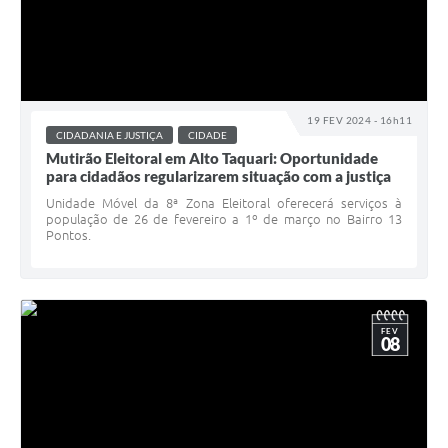
19 FEV 2024 - 16h11
CIDADANIA E JUSTIÇA
CIDADE
Mutirão Eleitoral em Alto Taquari: Oportunidade
para cidadãos regularizarem situação com a justiça
Unidade Móvel da 8ª Zona Eleitoral oferecerá serviços à
população de 26 de fevereiro a 1º de março no Bairro 13
Pontos.
FEV
08