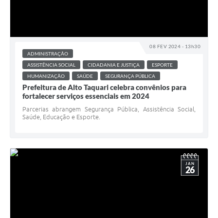
08 FEV 2024 - 13h30
ADMINISTRAÇÃO
ASSISTÊNCIA SOCIAL
CIDADANIA E JUSTIÇA
ESPORTE
HUMANIZAÇÃO
SAÚDE
SEGURANÇA PÚBLICA
Prefeitura de Alto Taquari celebra convênios para
fortalecer serviços essenciais em 2024
Parcerias abrangem Segurança Pública, Assistência Social,
Saúde, Educação e Esporte.
JAN
26