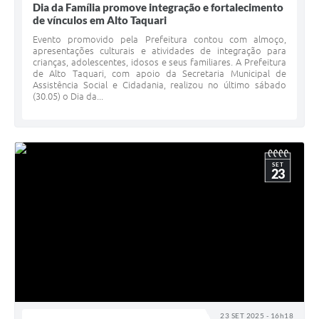
Dia da Família promove integração e fortalecimento
de vínculos em Alto Taquari
Evento promovido pela Prefeitura contou com almoço,
apresentações culturais e atividades de integração para
crianças, adolescentes, idosos e seus familiares. A Prefeitura
de Alto Taquari, com apoio da Secretaria Municipal de
Assistência Social e Cidadania, realizou no último sábado
(30.05) o Dia da...
SET
23
23 SET 2025 - 16h18