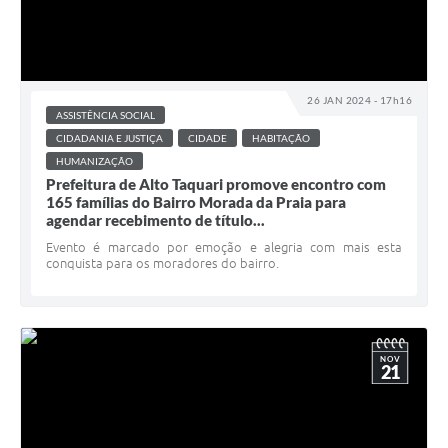
26 JAN 2024 - 17h16
ASSISTÊNCIA SOCIAL
CIDADANIA E JUSTIÇA
CIDADE
HABITAÇÃO
HUMANIZAÇÃO
Prefeitura de Alto Taquari promove encontro com
165 famílias do Bairro Morada da Praia para
agendar recebimento de título...
Evento é marcado por emoção e alegria com mais esta
conquista para os moradores do bairro.
NOV
21