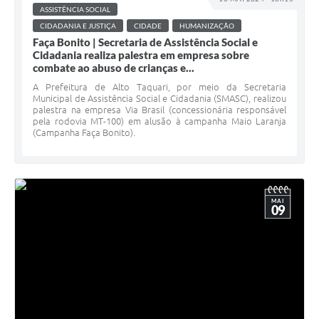
ASSISTÊNCIA SOCIAL
CIDADANIA E JUSTIÇA
CIDADE
HUMANIZAÇÃO
Faça Bonito | Secretaria de Assistência Social e
Cidadania realiza palestra em empresa sobre
combate ao abuso de crianças e...
A Prefeitura de Alto Taquari, por meio da Secretaria
Municipal de Assistência Social e Cidadania (SMASC), realizou
palestra na empresa Via Brasil (concessionária responsável
pela rodovia MT-100) em alusão à campanha Maio Laranja
(Campanha Faça Bonito).
MAI
09