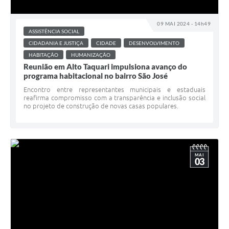
09 MAI 2024 - 14h49
ASSISTÊNCIA SOCIAL
CIDADANIA E JUSTIÇA
CIDADE
DESENVOLVIMENTO
HABITAÇÃO
HUMANIZAÇÃO
Reunião em Alto Taquari impulsiona avanço do
programa habitacional no bairro São José
Encontro entre representantes municipais e estaduais
reafirma compromisso com a transparência e inclusão social
no projeto de construção de novas casas populares.
MAI
03