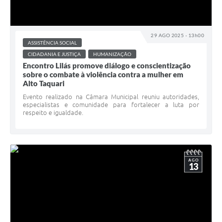
29 AGO 2025 - 13h00
ASSISTÊNCIA SOCIAL
CIDADANIA E JUSTIÇA
HUMANIZAÇÃO
Encontro Lilás promove diálogo e conscientização
sobre o combate à violência contra a mulher em
Alto Taquari
Evento realizado na Câmara Municipal reuniu autoridades,
especialistas e comunidade para fortalecer a luta por
respeito e igualdade.
AGO
13