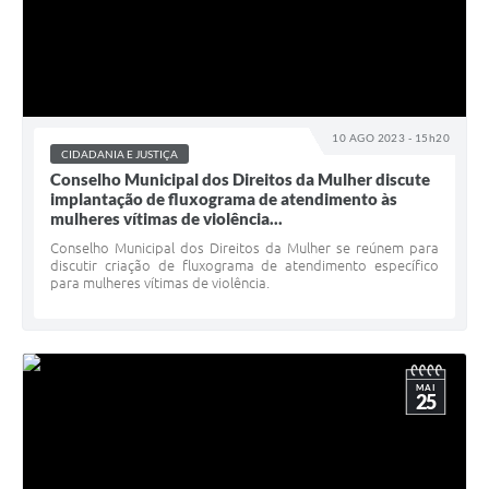
10 AGO 2023 - 15h20
CIDADANIA E JUSTIÇA
Conselho Municipal dos Direitos da Mulher discute
implantação de fluxograma de atendimento às
mulheres vítimas de violência...
Conselho Municipal dos Direitos da Mulher se reúnem para
discutir criação de fluxograma de atendimento específico
para mulheres vítimas de violência.
MAI
25