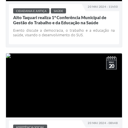
20 MAI 2024 - 11h50
CIDADANIA E JUSTIÇA
SAÚDE
Alto Taquari realiza 1ª Conferência Municipal de
Gestão do Trabalho e da Educação na Saúde
Evento discute a democracia, o trabalho e a educação na
saúde, visando o desenvolvimento do SUS.
MAI
20
20 MAI 2024 - 08h48
ASSISTÊNCIA SOCIAL