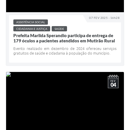
07 FEV 2025 - 16h28
ASSISTÊNCIA SOCIAL
CIDADANIA E JUSTIÇA
SAÚDE
Prefeita Marilda Sperandio participa de entrega de
179 óculos a pacientes atendidos em Mutirão Rural
Evento realizado em dezembro de 2024 ofereceu serviços
gratuitos de saúde e cidadania à população do município.
FEV
04