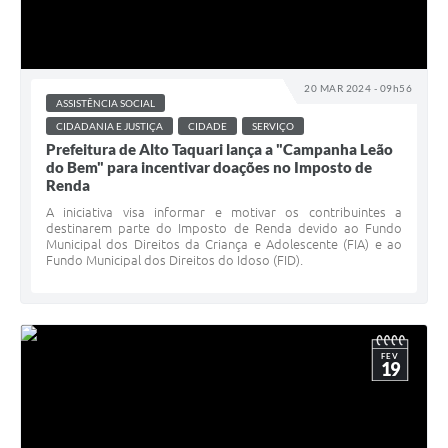
20 MAR 2024 - 09h56
ASSISTÊNCIA SOCIAL
CIDADANIA E JUSTIÇA
CIDADE
SERVIÇO
Prefeitura de Alto Taquari lança a "Campanha Leão
do Bem" para incentivar doações no Imposto de
Renda
A iniciativa visa informar e motivar os contribuintes a
destinarem parte do Imposto de Renda devido ao Fundo
Municipal dos Direitos da Criança e Adolescente (FIA) e ao
Fundo Municipal dos Direitos do Idoso (FID).
FEV
19