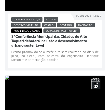
03 JUL 2025 - 15h22
CIDADANIA E JUSTIÇA
CIDADE
DESENVOLVIMENTO
GESTÃO
GOVERNO
HABITAÇÃO
MOBILIDADE URBANA
OBRAS E INFRAESTRUTURA
3ª Conferência Municipal das Cidades de Alto
Taquari debaterá inclusão e desenvolvimento
urbano sustentável
Evento promovido pela Prefeitura será realizado no dia 9 de
julho, no Cecoi, com palestra do engenheiro Henrique
Mesquita e participação popular.
JUN
02