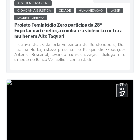
ASSISTÊNCIA SOCIAL
CIDADANIA E JUSTIÇA
CIDADE
HUMANIZAÇÃO
LAZER
LAZER E TURÍSMO
Projeto Feminicídio Zero participa da 28ª
ExpoTaquari e reforça combate à violência contra a
mulher em Alto Taquari
Iniciativa idealizada pela vereadora de Rondonópolis, Dra.
Luciana Horta, esteve presente no Parque de Exposições
Antonio Buscariol, levando conscientização, diálogo e o
símbolo do Banco Vermelho à comunidade.
SET
17