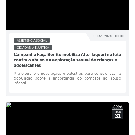
25 MAI 2023 - 10h00
ASSISTÊNCIA SOCIAL
CIDADANIA E JUSTIÇA
Campanha Faça Bonito mobiliza Alto Taquari na luta
contra o abuso e a exploração sexual de crianças e
adolescentes
Prefeitura promove ações e palestras para conscientizar a
população sobre a importância do combate ao abuso
infantil.
MAR
31