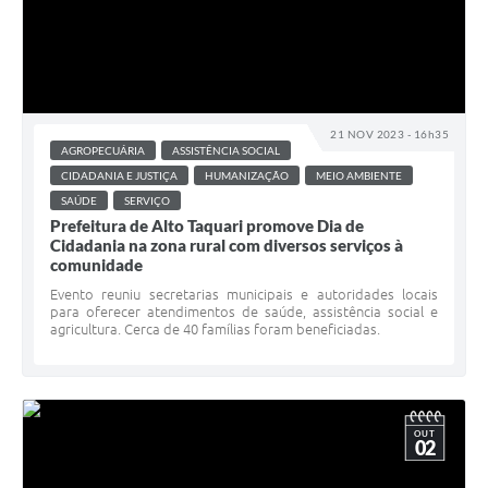
21 NOV 2023 - 16h35
AGROPECUÁRIA
ASSISTÊNCIA SOCIAL
CIDADANIA E JUSTIÇA
HUMANIZAÇÃO
MEIO AMBIENTE
SAÚDE
SERVIÇO
Prefeitura de Alto Taquari promove Dia de
Cidadania na zona rural com diversos serviços à
comunidade
Evento reuniu secretarias municipais e autoridades locais
para oferecer atendimentos de saúde, assistência social e
agricultura. Cerca de 40 famílias foram beneficiadas.
OUT
02