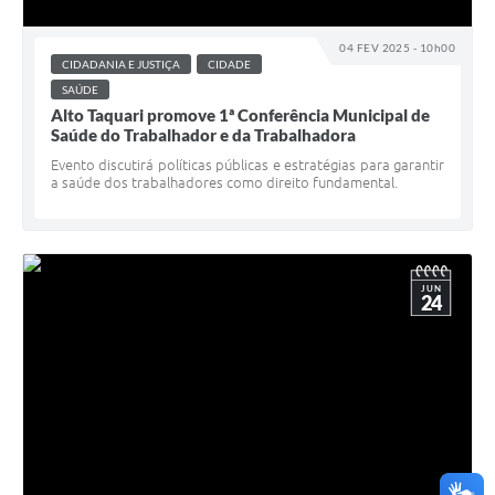
04 FEV 2025 - 10h00
CIDADANIA E JUSTIÇA
CIDADE
SAÚDE
Alto Taquari promove 1ª Conferência Municipal de
Saúde do Trabalhador e da Trabalhadora
Evento discutirá políticas públicas e estratégias para garantir
a saúde dos trabalhadores como direito fundamental.
JUN
24