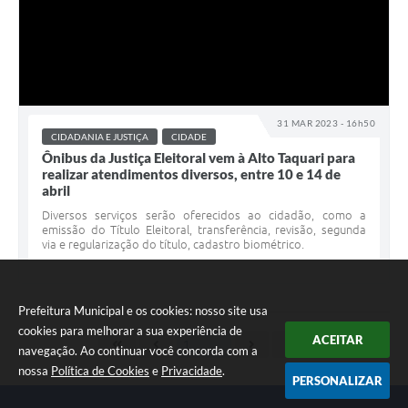
31 MAR 2023 - 16h50
CIDADANIA E JUSTIÇA
CIDADE
Ônibus da Justiça Eleitoral vem à Alto Taquari para
realizar atendimentos diversos, entre 10 e 14 de
abril
Diversos serviços serão oferecidos ao cidadão, como a
emissão do Título Eleitoral, transferência, revisão, segunda
via e regularização do título, cadastro biométrico.
Prefeitura Municipal e os cookies: nosso site usa
cookies para melhorar a sua experiência de
ACEITAR
navegação. Ao continuar você concorda com a
nossa
Política de Cookies
e
Privacidade
.
PERSONALIZAR