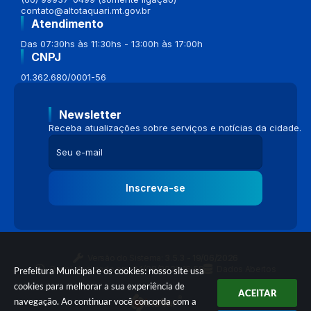
contato@altotaquari.mt.gov.br
Atendimento
Das 07:30hs às 11:30hs - 13:00h às 17:00h
CNPJ
01.362.680/0001-56
Newsletter
Receba atualizações sobre serviços e notícias da cidade.
Inscreva-se
Versão do Sistema:
3.5.3 - 19/06/2026
Portal atualizado em:
04/08/2026 16:58
Dados Abertos
Prefeitura Municipal e os cookies: nosso site usa
cookies para melhorar a sua experiência de
ACEITAR
navegação. Ao continuar você concorda com a