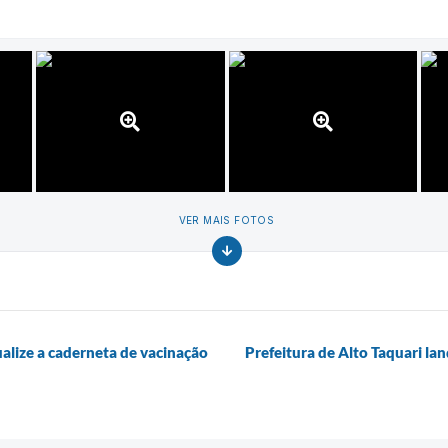
VER MAIS FOTOS
alize a caderneta de vacinação
Prefeitura de Alto Taquari la