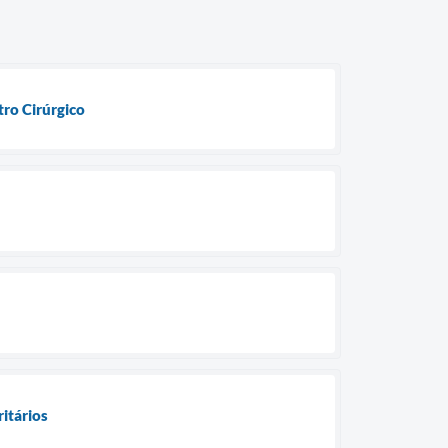
ro Cirúrgico
ritários