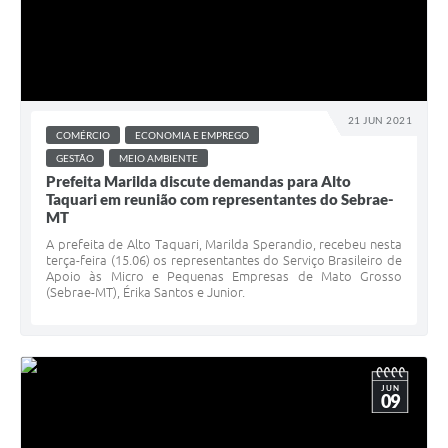
21 JUN 2021
COMÉRCIO
ECONOMIA E EMPREGO
GESTÃO
MEIO AMBIENTE
Prefeita Marilda discute demandas para Alto
Taquari em reunião com representantes do Sebrae-
MT
A prefeita de Alto Taquari, Marilda Sperandio, recebeu nesta
terça-feira (15.06) os representantes do Serviço Brasileiro de
Apoio às Micro e Pequenas Empresas de Mato Grosso
(Sebrae-MT), Érika Santos e Junior.
JUN
09