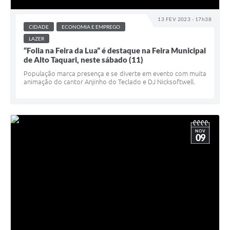
13 FEV 2023 - 17h38
CIDADE
ECONOMIA E EMPREGO
LAZER
“Folia na Feira da Lua” é destaque na Feira Municipal
de Alto Taquari, neste sábado (11)
População marca presença e se diverte em evento com muita
animação do cantor Anjinho do Teclado e DJ Nicksoftwell.
NOV
09