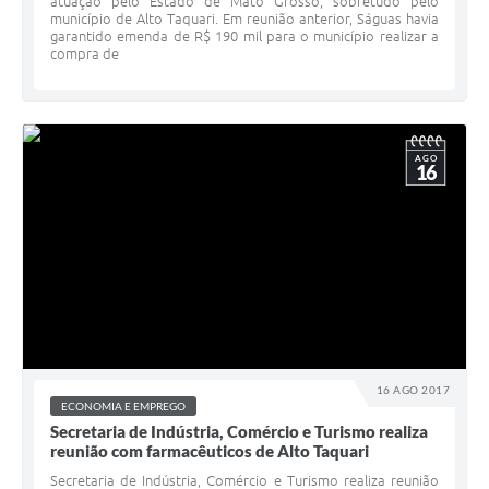
atuação pelo Estado de Mato Grosso, sobretudo pelo
município de Alto Taquari. Em reunião anterior, Ságuas havia
garantido emenda de R$ 190 mil para o município realizar a
compra de
AGO
16
16 AGO 2017
ECONOMIA E EMPREGO
Secretaria de Indústria, Comércio e Turismo realiza
reunião com farmacêuticos de Alto Taquari
Secretaria de Indústria, Comércio e Turismo realiza reunião