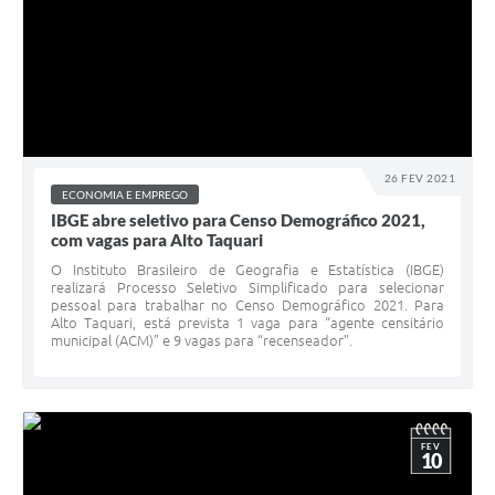
26 FEV 2021
ECONOMIA E EMPREGO
IBGE abre seletivo para Censo Demográfico 2021,
com vagas para Alto Taquari
O Instituto Brasileiro de Geografia e Estatística (IBGE)
realizará Processo Seletivo Simplificado para selecionar
pessoal para trabalhar no Censo Demográfico 2021. Para
Alto Taquari, está prevista 1 vaga para “agente censitário
municipal (ACM)” e 9 vagas para “recenseador”.
FEV
10