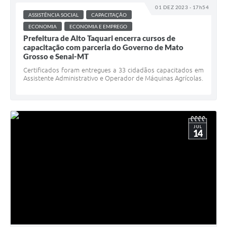
01 DEZ 2023 - 17h54
ASSISTÊNCIA SOCIAL
CAPACITAÇÃO
ECONOMIA
ECONOMIA E EMPREGO
Prefeitura de Alto Taquari encerra cursos de
capacitação com parceria do Governo de Mato
Grosso e Senai-MT
Certificados foram entregues a 33 cidadãos capacitados em
Assistente Administrativo e Operador de Máquinas Agrícolas.
JUL
14