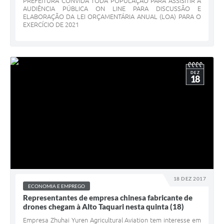
PREFEITURA CONVIDA TODA POPULAÇÃO PARA ASSISITIR A
AUDIÊNCIA PÚBLICA ON LINE PARA DISCUSSÃO E
ELABORAÇÃO DA LEI ORÇAMENTÁRIA ANUAL (LOA) PARA O
EXERCÍCIO DE 2021
DEZ
18
18 DEZ 2017
ECONOMIA E EMPREGO
Representantes de empresa chinesa fabricante de
drones chegam à Alto Taquari nesta quinta (18)
Empresa Zhuhai Yuren Agricultural Aviation tem interesse em