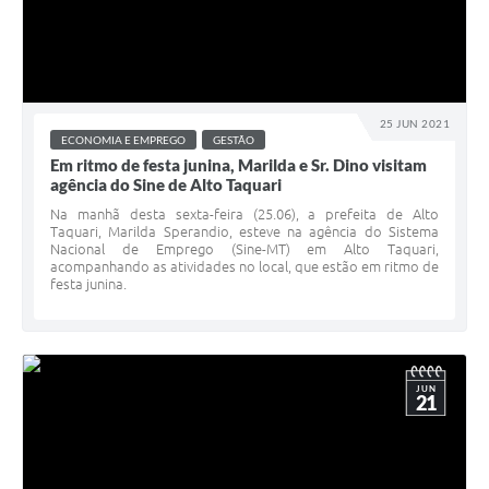
25 JUN 2021
ECONOMIA E EMPREGO
GESTÃO
Em ritmo de festa junina, Marilda e Sr. Dino visitam
agência do Sine de Alto Taquari
Na manhã desta sexta-feira (25.06), a prefeita de Alto
Taquari, Marilda Sperandio, esteve na agência do Sistema
Nacional de Emprego (Sine-MT) em Alto Taquari,
acompanhando as atividades no local, que estão em ritmo de
festa junina.
JUN
21