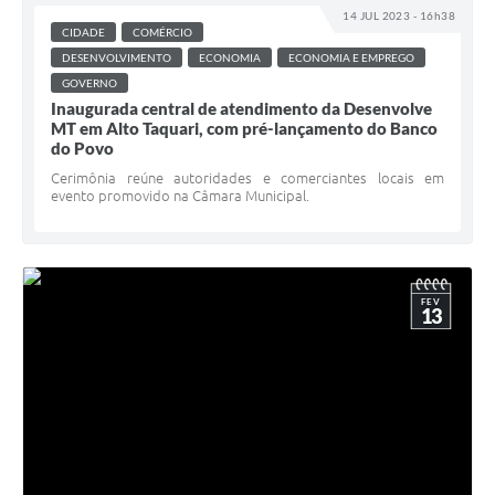
14 JUL 2023 - 16h38
CIDADE
COMÉRCIO
DESENVOLVIMENTO
ECONOMIA
ECONOMIA E EMPREGO
GOVERNO
Inaugurada central de atendimento da Desenvolve
MT em Alto Taquari, com pré-lançamento do Banco
do Povo
Cerimônia reúne autoridades e comerciantes locais em
evento promovido na Câmara Municipal.
FEV
13