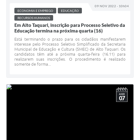
09 NOV 2022 - 10h04
ECONOMIA E EMPREGO
EDUCAÇÃO
RECURSOS HUMANOS
Em Alto Taquari, inscrição para Processo Seletivo da
Educação termina na próxima quarta (16)
Está terminando o prazo para os cidadãos manifestarem
interesse pelo Processo Seletivo Simplificado da Secretaria
Municipal de Educação e Cultura (SMEC) de Alto Taquari. Os
candidatos têm até a próxima quarta-feira (16.11) para
realizarem suas inscrições. O procedimento é realizado
somente de forma...
ABR
07