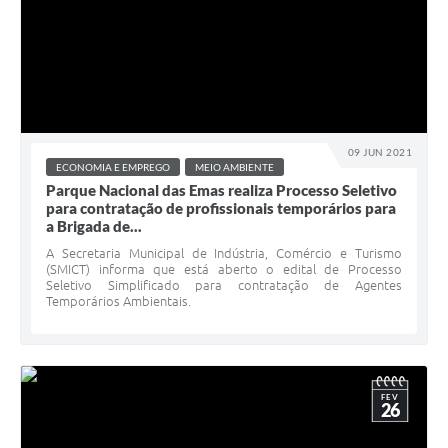
09 JUN 2021
ECONOMIA E EMPREGO
MEIO AMBIENTE
Parque Nacional das Emas realiza Processo Seletivo
para contratação de profissionais temporários para
a Brigada de...
A Secretaria Municipal de Indústria, Comércio e Turismo
(SMICT) informa que está aberto o edital de Processo
Seletivo Simplificado para contratação de Agentes
Temporários Ambientais.
FEV
26