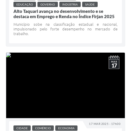
EDUCAÇÃO
GOVERNO
INDÚSTRIA
SAÚDE
Alto Taquari avança no desenvolvimento e se
destaca em Emprego e Renda no Índice Firjan 2025
Município sobe na classificação estadual e nacional,
impulsionado pelo forte desempenho no mercado de
trabalho.
MAR
17
17 MAR 2025 - 17h00
CIDADE
COMÉRCIO
ECONOMIA