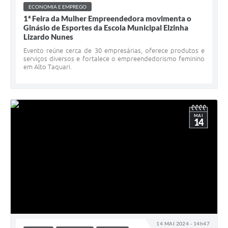
ECONOMIA E EMPREGO
1ª Feira da Mulher Empreendedora movimenta o
Ginásio de Esportes da Escola Municipal Elzinha
Lizardo Nunes
Evento reúne cerca de 30 empresárias, oferece produtos e
serviços diversos e fortalece o empreendedorismo feminino
em Alto Taquari.
MAI
14
14 MAI 2024 - 14h47