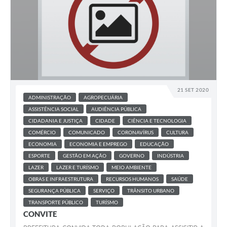
21 SET 2020
ADMINISTRAÇÃO
AGROPECUÁRIA
ASSISTÊNCIA SOCIAL
AUDIÊNCIA PÚBLICA
CIDADANIA E JUSTIÇA
CIDADE
CIÊNCIA E TECNOLOGIA
COMÉRCIO
COMUNICADO
CORONAVÍRUS
CULTURA
ECONOMIA
ECONOMIA E EMPREGO
EDUCAÇÃO
ESPORTE
GESTÃO EM AÇÃO
GOVERNO
INDÚSTRIA
LAZER
LAZER E TURÍSMO
MEIO AMBIENTE
OBRAS E INFRAESTRUTURA
RECURSOS HUMANOS
SAÚDE
SEGURANÇA PÚBLICA
SERVIÇO
TRÂNSITO URBANO
TRANSPORTE PÚBLICO
TURÍSMO
CONVITE