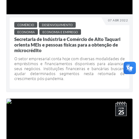
07 ABR 2022
COMÉRCIO
DESENVOLVIMENTO
ECONOMIA
ECONOMIA E EMPREGO
Secretaria de Indústria e Comércio de Alto Taquari
orienta MEIs e pessoas físicas para a obtenção de
microcrédito
O setor empresarial conta hoje com diversas modalidades de
empréstimos e financiamentos disponíveis para alavancar
seus negócios. Instituições financeiras e bancárias buscam
ajudar determinados segmentos nesta retomada de
crescimento pós-pandemia.
JUN
25