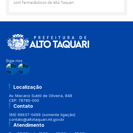
com farmacêuticos de Alto Taquari
Siga-nos
Localização
Av. Macario Subtil de Oliveira, 848
CEP: 78785-000
Contato
(66) 99937-0499 (somente ligação)
contato@altotaquari.mt.gov.br
Atendimento