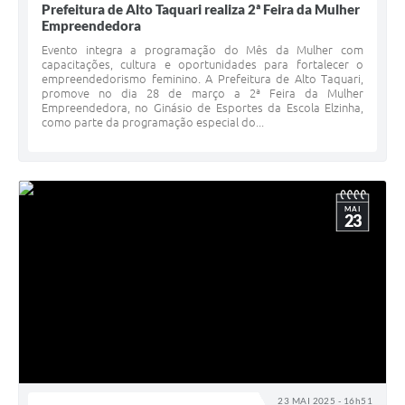
Prefeitura de Alto Taquari realiza 2ª Feira da Mulher
Empreendedora
Evento integra a programação do Mês da Mulher com
capacitações, cultura e oportunidades para fortalecer o
empreendedorismo feminino. A Prefeitura de Alto Taquari,
promove no dia 28 de março a 2ª Feira da Mulher
Empreendedora, no Ginásio de Esportes da Escola Elzinha,
como parte da programação especial do...
MAI
23
23 MAI 2025 - 16h51