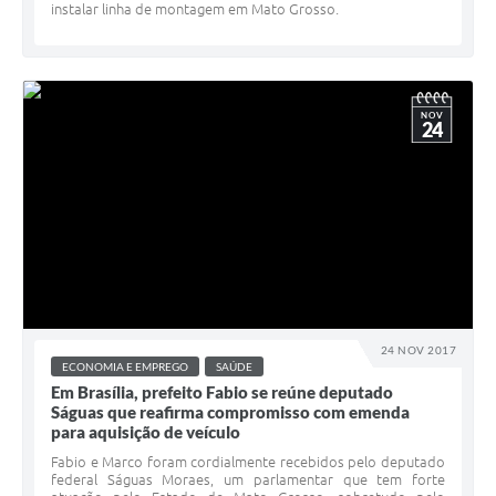
instalar linha de montagem em Mato Grosso.
NOV
24
24 NOV 2017
ECONOMIA E EMPREGO
SAÚDE
Em Brasília, prefeito Fabio se reúne deputado
Ságuas que reafirma compromisso com emenda
para aquisição de veículo
Fabio e Marco foram cordialmente recebidos pelo deputado
federal Ságuas Moraes, um parlamentar que tem forte