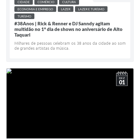
CIDADE
COMÉRCIO
CULTURA
ECONOMIA E EMPREGO
LAZER
LAZER E TURÍSMO
TURÍSMO
#38Anos | Rick & Renner e DJ Sanndy agitam
multidão no 1° dia de shows no aniversário de Alto
Taquari
Milhares de pessoas celebram os 38 anos da cidade ao som
de grandes artistas da música.
DEZ
01