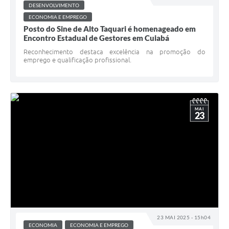
DESENVOLVIMENTO
ECONOMIA E EMPREGO
Posto do Sine de Alto Taquari é homenageado em
Encontro Estadual de Gestores em Cuiabá
Reconhecimento destaca excelência na promoção do
emprego e qualificação profissional.
MAI
23
23 MAI 2025 - 15h04
ECONOMIA
ECONOMIA E EMPREGO