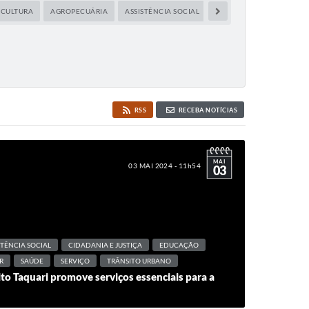
ICULTURA
AGROPECUÁRIA
ASSISTÊNCIA SOCIAL
AUDIÊNCIA PÚBLICA
RSS
RECEBA NOTÍCIAS
MAI
03 MAI 2024 - 11h54
03
STÊNCIA SOCIAL
CIDADANIA E JUSTIÇA
EDUCAÇÃO
R
SAÚDE
SERVIÇO
TRÂNSITO URBANO
to Taquari promove serviços essenciais para a