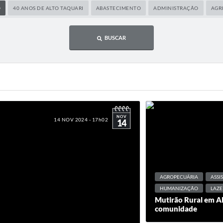
O
40 ANOS DE ALTO TAQUARI
ABASTECIMENTO
ADMINISTRAÇÃO
AGR
BUSCAR
NOV
14 NOV 2024 - 17h02
14
AGROPECUÁRIA
ASSI
HUMANIZAÇÃO
LAZE
Mutirão Rural em Al
comunidade