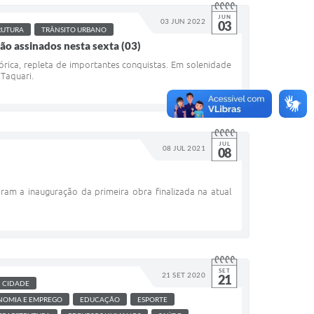
JUN
03 JUN 2022
03
RUTURA
TRÂNSITO URBANO
ão assinados nesta sexta (03)
tórica, repleta de importantes conquistas. Em solenidade
 Taquari.
JUL
08 JUL 2021
08
zaram a inauguração da primeira obra finalizada na atual
SET
21 SET 2020
21
CIDADE
NOMIA E EMPREGO
EDUCAÇÃO
ESPORTE