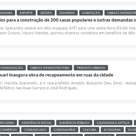
ONOMIA
ESPORTE
GESTÃO
GOVERNO
HABITAÇÃO
OBRAS E INFRAEST
ios para a construção de 200 casas populares e outras demandas s
lo Sperandio esteve em Alto Araguaia (MT) para uma sexta-feira (03.06) his
Mato Grosso, Mauro Mendes, assinou diversos convênios em benefício de Alto
HUMANIZAÇÃO
OBRAS E INFRAESTRUTURA
TRÂNSITO URBANO
quari inaugura obra de recapeamento em ruas da cidade
i, Marilda Sperandio, e o vice-prefeito Arnaldo Buscariol (Seu Dino), reali
fáltico nas Ruas Carrijos e José Rodrigues.
PECUÁRIA
ASSISTÊNCIA SOCIAL
AUDIÊNCIA PÚBLICA
CIDADANIA E JUSTIÇA
COMÉRCIO
COMUNICADO
CORONAVÍRUS
CULTURA
ECONOMIA
ECO