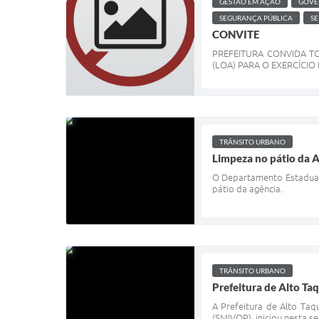
GESTÃO EM AÇÃO
GOVE
SEGURANÇA PÚBLICA
SE
CONVITE
PREFEITURA CONVIDA TO
(LOA) PARA O EXERCÍCIO 
TRÂNSITO URBANO
Limpeza no pátio da A
O Departamento Estadual 
pátio da agência.
TRÂNSITO URBANO
Prefeitura de Alto Taq
A Prefeitura de Alto Taq
(SMIVOP), iniciou nesta se