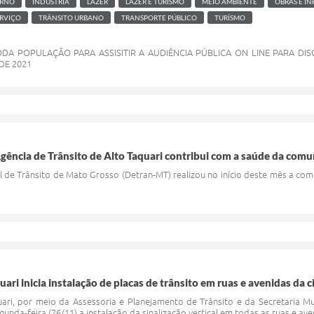
RNO
INDÚSTRIA
LAZER
LAZER E TURÍSMO
MEIO AMBIENTE
OBRAS E I
RVIÇO
TRÂNSITO URBANO
TRANSPORTE PÚBLICO
TURÍSMO
DA POPULAÇÃO PARA ASSISITIR A AUDIÊNCIA PÚBLICA ON LINE PARA D
DE 2021
gência de Trânsito de Alto Taquari contribui com a saúde da com
de Trânsito de Mato Grosso (Detran-MT) realizou no início deste mês a com
uari inicia instalação de placas de trânsito em ruas e avenidas da 
uari, por meio da Assessoria e Planejamento de Trânsito e da Secretaria Mu
gunda-feira (26/11) a instalação da sinalização vertical em todas as ruas e av