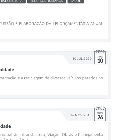
NFRAESTRUTURA
RECURSOS HUMANOS
SAÚDE
ISCUSSÃO E ELABORAÇÃO DA LEI ORÇAMENTÁRIA ANUAL
JUL
10 JUL 2020
10
unidade
pactação e a reciclagem de diversos veículos parados no
NOV
26 NOV 2018
26
cidade
nicipal de Infraestrutura, Viação, Obras e Planejamento
enidas da cidade.