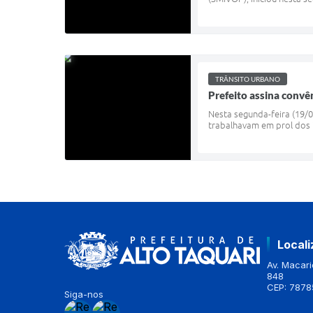
TRÂNSITO URBANO
Prefeito assina convên
Nesta segunda-feira (19/0
trabalhavam em prol dos i
Local
Av. Macario
848
CEP: 7878
Siga-nos