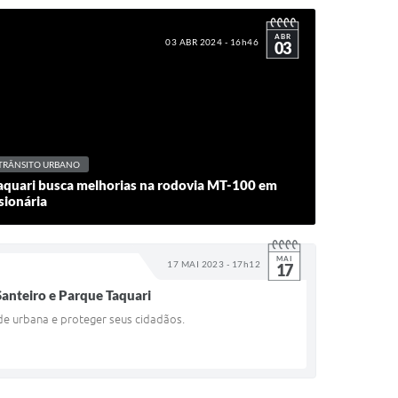
ABR
03 ABR 2024 - 16h46
03
TRÂNSITO URBANO
Taquari busca melhorias na rodovia MT-100 em
sionária
MAI
17 MAI 2023 - 17h12
17
 Santeiro e Parque Taquari
ade urbana e proteger seus cidadãos.