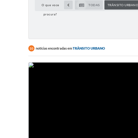
O que voce
TODAS
TRÂNSITO URBAN
procura?
notícias encontradas em
TRÂNSITO URBANO
10