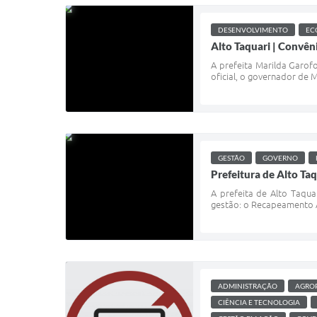
DESENVOLVIMENTO
EC
Alto Taquari | Convên
A prefeita Marilda Garofo
oficial, o governador de 
GESTÃO
GOVERNO
Prefeitura de Alto Ta
A prefeita de Alto Taquar
gestão: o Recapeamento As
ADMINISTRAÇÃO
AGRO
CIÊNCIA E TECNOLOGIA