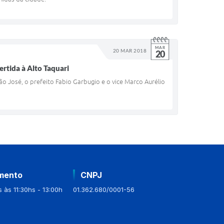
MAR
20 MAR 2018
20
ertida à Alto Taquari
o José, o prefeito Fabio Garbugio e o vice Marco Aurélio
mento
CNPJ
 às 11:30hs - 13:00h
01.362.680/0001-56