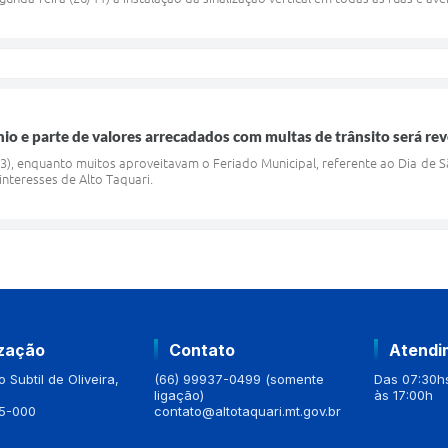
io e parte de valores arrecadados com multas de trânsito será rev
3), enquanto muitos aproveitavam o Feriado Municipal, referente ao Dia de Sã
nteresses de Alto Taquari.
ização
Contato
Atendi
 Subtil de Oliveira,
(66) 99937-0499 (somente
Das 07:30hs
ligação)
às 17:00h
5-000
contato@altotaquari.mt.gov.br