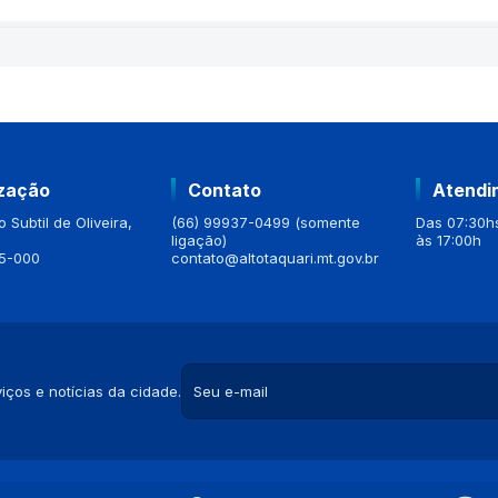
ização
Contato
Atendi
 Subtil de Oliveira,
(66) 99937-0499 (somente
Das 07:30hs
ligação)
às 17:00h
5-000
contato@altotaquari.mt.gov.br
iços e notícias da cidade.