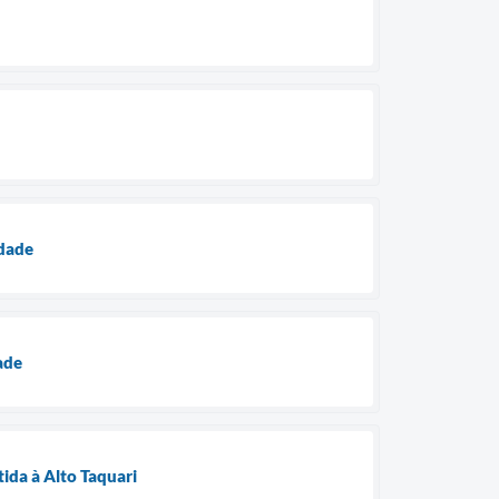
idade
dade
tida à Alto Taquari