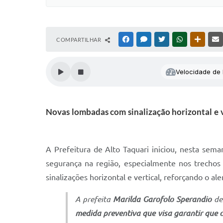
COMPARTILHAR
FACEBOOK
MESSENGER
TWITTER
WHATSAPP
OUTRAS
Velocidade de l
Novas lombadas com sinalização horizontal e v
A Prefeitura de Alto Taquari iniciou, nesta se
segurança na região, especialmente nos trecho
sinalizações horizontal e vertical, reforçando o al
A prefeita
Marilda Garofolo Sperandio
des
medida preventiva que visa garantir que 