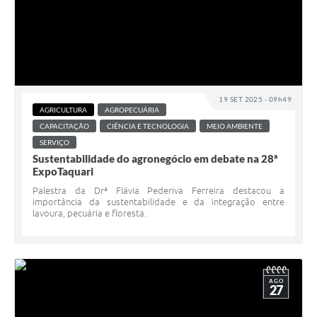
19 SET 2025 - 09h49
AGRICULTURA
AGROPECUÁRIA
CAPACITAÇÃO
CIÊNCIA E TECNOLOGIA
MEIO AMBIENTE
SERVIÇO
Sustentabilidade do agronegócio em debate na 28ª
ExpoTaquari
Palestra da Drª Flávia Pederiva Ferreira destacou a
importância da sustentabilidade e da integração entre
lavoura, pecuária e floresta.
AGO
27