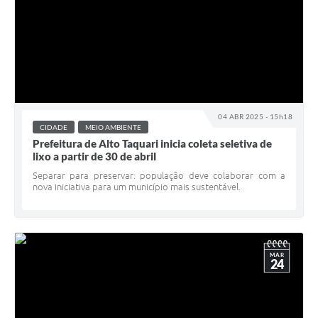
04 ABR 2025 - 15h18
CIDADE
MEIO AMBIENTE
Prefeitura de Alto Taquari inicia coleta seletiva de
lixo a partir de 30 de abril
Separar para preservar: população deve colaborar com a
nova iniciativa para um município mais sustentável.
MAR
24