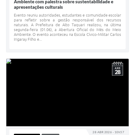
Ambiente com palestra sobre sustentabilidade e
apresentações culturais
Evento reuniu autoridades, estudantes e comunidade escolar
para refletir sobre a gestão responsável dos recursos
naturais. A Prefeitura de Alto Taquari realizou, na última
segunda-feira (01.06), a Abertura Oficial do Mês do Meio
Ambiente. O evento aconteceu na Escola Cívico-Militar Carlos
Irigaray Filho e...
ABR
28
28 ABR 2026 - 10h57