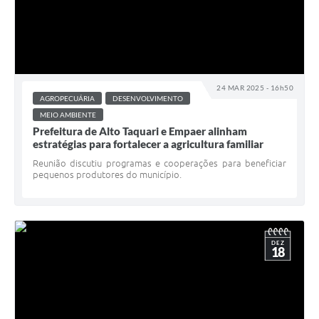
24 MAR 2025 - 16h50
AGROPECUÁRIA
DESENVOLVIMENTO
MEIO AMBIENTE
Prefeitura de Alto Taquari e Empaer alinham
estratégias para fortalecer a agricultura familiar
Reunião discutiu programas e cooperações para beneficiar
pequenos produtores do município.
DEZ
18