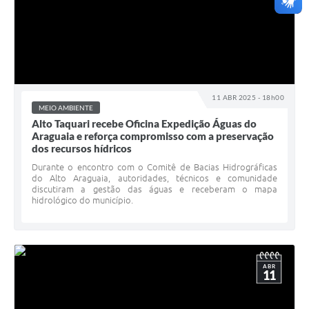
11 ABR 2025 - 18h00
MEIO AMBIENTE
Alto Taquari recebe Oficina Expedição Águas do
Araguaia e reforça compromisso com a preservação
dos recursos hídricos
Durante o encontro com o Comitê de Bacias Hidrográficas
do Alto Araguaia, autoridades, técnicos e comunidade
discutiram a gestão das águas e receberam o mapa
hidrológico do município.
ABR
11