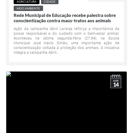
AGRICULTURA
CIDADE
MEIO AMBIENTE
Rede Municipal de Educação recebe palestra sobre
conscientização contra maus-tratos aos animais
Ação da campanha Abril Laranja reforça a importância da
posse responsável e do cuidado com o bem-estar animal.
Aconteceu na última segunda-feira (27.04), na Escola
Municipal José Inácio Simão, uma importante ação de
conscientização voltada à proteção dos animais. A iniciativa
integra a campanha Abril...
ABR
14