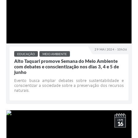
29 MAI 2024 - 10h36
EDUCAÇÃO
MEIO AMBIENTE
Alto Taquari promove Semana do Meio Ambiente
com debates e conscientização nos dias 3, 4 e 5 de
junho
Evento busca ampliar debates sobre sustentabilidade e
conscientizar a sociedade sobre a preservação dos recursos
naturais.
JAN
16