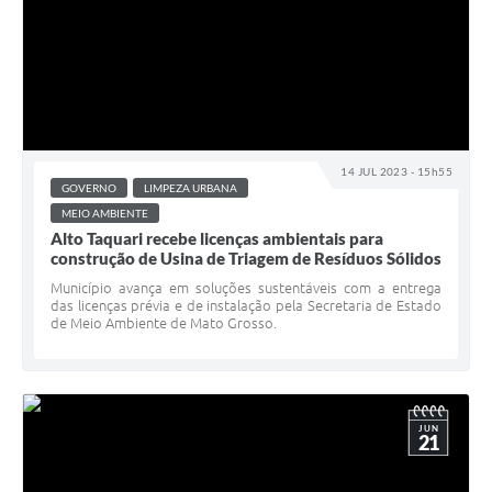
14 JUL 2023 - 15h55
GOVERNO
LIMPEZA URBANA
MEIO AMBIENTE
Alto Taquari recebe licenças ambientais para
construção de Usina de Triagem de Resíduos Sólidos
Município avança em soluções sustentáveis com a entrega
das licenças prévia e de instalação pela Secretaria de Estado
de Meio Ambiente de Mato Grosso.
JUN
21