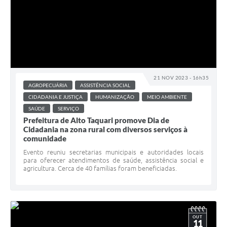
21 NOV 2023 - 16h35
AGROPECUÁRIA
ASSISTÊNCIA SOCIAL
CIDADANIA E JUSTIÇA
HUMANIZAÇÃO
MEIO AMBIENTE
SAÚDE
SERVIÇO
Prefeitura de Alto Taquari promove Dia de
Cidadania na zona rural com diversos serviços à
comunidade
Evento reuniu secretarias municipais e autoridades locais
para oferecer atendimentos de saúde, assistência social e
agricultura. Cerca de 40 famílias foram beneficiadas.
OUT
11