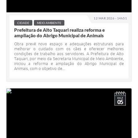
12 MAR 2026 - 14h51
CIDADE
MEIO AMBIENTE
Prefeitura de Alto Taquari realiza reforma e
ampliação do Abrigo Municipal de Animais
Obra prevê novo espaço e adequações estruturais para
melhorar o cuidado com os cães e oferecer melhores
condições de trabalho aos servidores. A Prefeitura de Alto
Taquari, por meio da Secretaria Municipal de Meio Ambiente,
iniciou a reforma e ampliação do Abrigo Municipal de
Animais, com o objetivo de...
DEZ
05