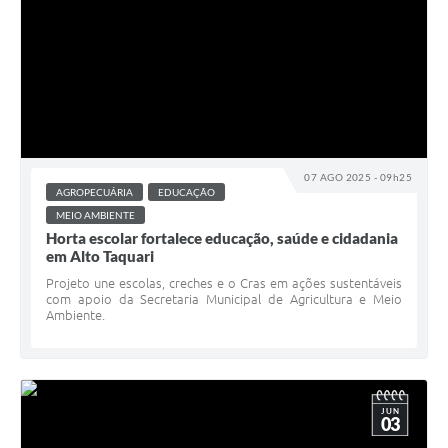
07 AGO 2025 - 09h25
AGROPECUÁRIA
EDUCAÇÃO
MEIO AMBIENTE
Horta escolar fortalece educação, saúde e cidadania
em Alto Taquari
Projeto une escolas, creches e o Cras em ações sustentáveis
com apoio da Secretaria Municipal de Agricultura e Meio
Ambiente.
JUN
03