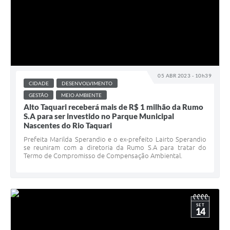
05 ABR 2023 - 10h39
CIDADE
DESENVOLVIMENTO
GESTÃO
MEIO AMBIENTE
Alto Taquari receberá mais de R$ 1 milhão da Rumo
S.A para ser investido no Parque Municipal
Nascentes do Rio Taquari
Prefeita Marilda Sperandio e o ex-prefeito Lairto Sperandio
se reuniram com a diretoria da Rumo S.A para tratar do
Termo de Compromisso de Compensação Ambiental.
SET
14