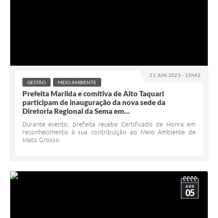
21 JUN 2023 - 13h42
GESTÃO
MEIO AMBIENTE
Prefeita Marilda e comitiva de Alto Taquari
participam de inauguração da nova sede da
Diretoria Regional da Sema em...
Durante evento, prefeita recebe Certificado de Honra em
reconhecimento à sua contribuição ao Meio Ambiente de
Mato Grosso.
ABR
05