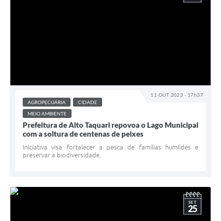
11 OUT 2023 - 17h37
AGROPECUÁRIA
CIDADE
MEIO AMBIENTE
Prefeitura de Alto Taquari repovoa o Lago Municipal
com a soltura de centenas de peixes
Iniciativa visa fortalecer a pesca de famílias humildes e
preservar a biodiversidade.
SET
25