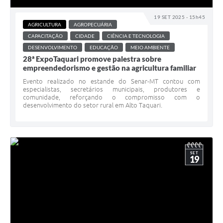
19 SET 2025 - 15h45
AGRICULTURA
AGROPECUÁRIA
CAPACITAÇÃO
CIDADE
CIÊNCIA E TECNOLOGIA
DESENVOLVIMENTO
EDUCAÇÃO
MEIO AMBIENTE
28ª ExpoTaquari promove palestra sobre
empreendedorismo e gestão na agricultura familiar
Evento realizado no estande do Senar-MT contou com
especialistas, secretários municipais, produtores e
comunidade, reforçando o compromisso com o
desenvolvimento do setor rural em Alto Taquari.
SET
19