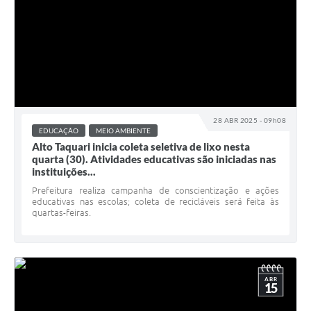
28 ABR 2025 - 09h08
EDUCAÇÃO
MEIO AMBIENTE
Alto Taquari inicia coleta seletiva de lixo nesta
quarta (30). Atividades educativas são iniciadas nas
instituições...
Prefeitura realiza campanha de conscientização e ações
educativas nas escolas; coleta de recicláveis será feita às
quartas-feiras.
ABR
15