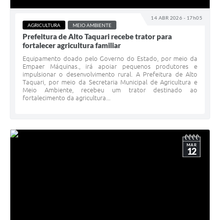
14 ABR 2026 - 17h05
AGRICULTURA
MEIO AMBIENTE
Prefeitura de Alto Taquari recebe trator para
fortalecer agricultura familiar
Equipamento doado pelo Governo do Estado, por meio da
Empaer Máquinas., irá apoiar pequenos produtores e
impulsionar o desenvolvimento rural. A Prefeitura de Alto
Taquari, por meio da Secretaria Municipal de Agricultura e
Meio Ambiente, recebeu um trator destinado ao
fortalecimento da agricultura...
MAR
12