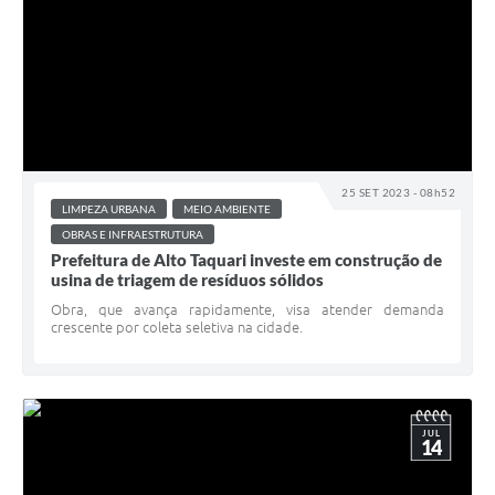
25 SET 2023 - 08h52
LIMPEZA URBANA
MEIO AMBIENTE
OBRAS E INFRAESTRUTURA
Prefeitura de Alto Taquari investe em construção de
usina de triagem de resíduos sólidos
Obra, que avança rapidamente, visa atender demanda
crescente por coleta seletiva na cidade.
JUL
14