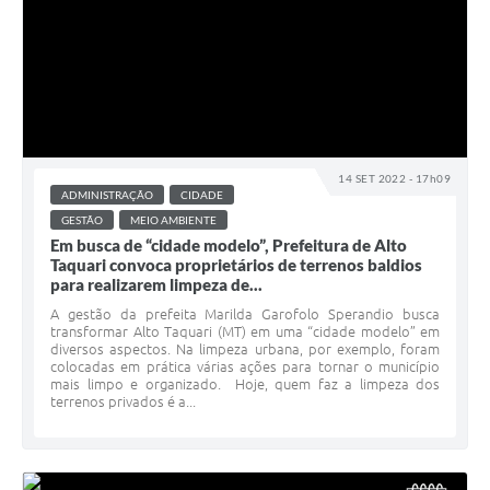
14 SET 2022 - 17h09
ADMINISTRAÇÃO
CIDADE
GESTÃO
MEIO AMBIENTE
Em busca de “cidade modelo”, Prefeitura de Alto
Taquari convoca proprietários de terrenos baldios
para realizarem limpeza de...
A gestão da prefeita Marilda Garofolo Sperandio busca
transformar Alto Taquari (MT) em uma “cidade modelo” em
diversos aspectos. Na limpeza urbana, por exemplo, foram
colocadas em prática várias ações para tornar o município
mais limpo e organizado. Hoje, quem faz a limpeza dos
terrenos privados é a...