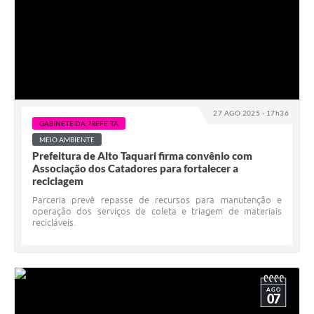
27 AGO 2025 - 17h36
GABINETE DA PREFEITA
MEIO AMBIENTE
Prefeitura de Alto Taquari firma convênio com
Associação dos Catadores para fortalecer a
reciclagem
Parceria prevê repasse de recursos para manutenção e
operação dos serviços de coleta e triagem de materiais
recicláveis.
AGO
07