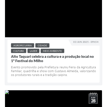
03 JUN 2025 - 09h54
AGROPECUÁRIA
CIDADE
CULTURA
LAZER
MEIO AMBIENTE
Alto Taquari celebra a cultura e a produção local no
1º Festival do Milho
Evento promovido pela Prefeitura reuniu Feira da Agricultura
Familiar, quadrilha e show com Gustavo Almeida, valorizando
os produtores rurais e a tradição caipira.
ABR
28