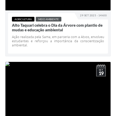
29 SET 2025 - 14h00
AGRICULTURA
MEIO AMBIENTE
Alto Taquari celebra o Dia da Árvore com plantio de
mudas e educação ambiental
Ação realizada pela Sama, em parceria com a Atvos, envolveu
estudantes e reforçou a importância da conscientização
ambiental.
SET
19