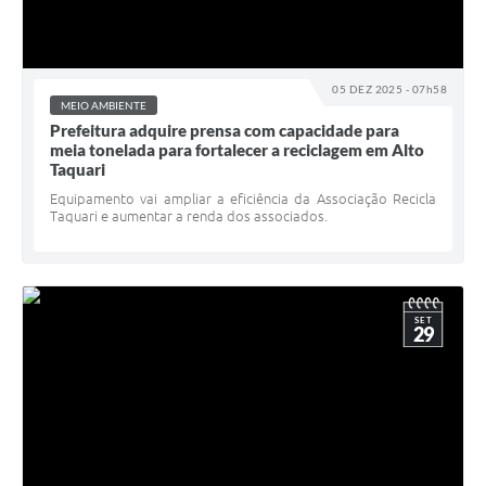
05 DEZ 2025 - 07h58
MEIO AMBIENTE
Prefeitura adquire prensa com capacidade para
meia tonelada para fortalecer a reciclagem em Alto
Taquari
Equipamento vai ampliar a eficiência da Associação Recicla
Taquari e aumentar a renda dos associados.
SET
29