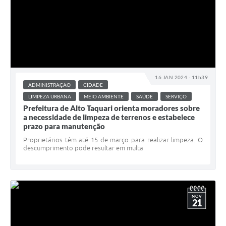
16 JAN 2024 - 11h39
ADMINISTRAÇÃO
CIDADE
LIMPEZA URBANA
MEIO AMBIENTE
SAÚDE
SERVIÇO
Prefeitura de Alto Taquari orienta moradores sobre
a necessidade de limpeza de terrenos e estabelece
prazo para manutenção
Proprietários têm até 15 de março para realizar limpeza. O
descumprimento pode resultar em multa
NOV
21