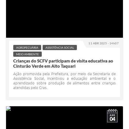
11 ABR 2025 - 14h07
AGROPECUÁRIA
ASSISTÊNCIA SOCIAL
MEIO AMBIENTE
Crianças do SCFV participam de visita educativa ao
Cinturão Verde em Alto Taquari
Ação promovida pela Prefeitura, por meio da Secretaria de
Assistência Social, incentivou a educação ambiental e o
aprendizado sobre produção de alimentos entre crianças
atendidas pelo Cras.
ABR
04