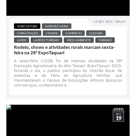
19 SET 2025 - 09h59
AGRICULTURA
AGROPECUÁRIA
CAPACITAÇÃO
CIDADE
COMÉRCIO
CULTURA
LAZER
LAZER E TURÍSMO
MEIO AMBIENTE
TURÍSMO
Rodeio, shows e atividades rurais marcam sexta-
feira na 28ª ExpoTaquari
A sexta-feira (12/09) foi de intensas atividades na 28ª
Exposição Agropecuária de Alto Taquari (ExpoTaquari 2025).
Durante o dia, o público participou do Mutirão Rural, de
palestras e da Feira da Agricultura Familiar, que
movimentaram o Parque de Exposições Antonio Buscariol
com serviços, conhecimento e...
SET
19