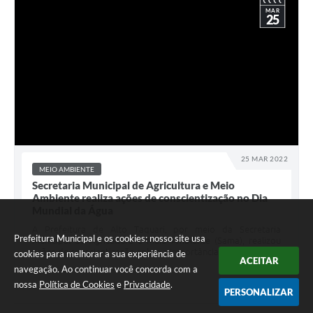
MAR
25
25 MAR 2022
MEIO AMBIENTE
Secretaria Municipal de Agricultura e Meio
Ambiente realiza ações de conscientização no Dia
Mundial da Água
A Prefeitura de Alto Taquari, por meio da Secretaria
Prefeitura Municipal e os cookies: nosso site usa
Municipal de Agricultura e Meio Ambiente (Sama), realizou
ações de conscientização sobre a importância da água.
cookies para melhorar a sua experiência de
ACEITAR
navegação. Ao continuar você concorda com a
nossa
Política de Cookies
e
Privacidade
.
PERSONALIZAR