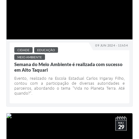
09 JUN 2024 - 11h54
CIDADE
EDUCAÇÃO
MEIO AMBIENTE
Semana do Meio Ambiente é realizada com sucesso
em Alto Taquari
Evento, realizado na Escola Estadual Carlos Irigaray Filho,
contou com a participação de diversas autoridades e
parceiros, abordando o tema "Vida no Planeta Terra. Até
quando?".
MAI
29