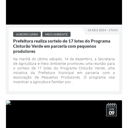
18 DEZ 2024 - 17h55
AGROPECUÁRIA
MEIO AMBIENTE
Prefeitura realiza sorteio de 17 lotes do Programa
Cinturão Verde em parceria com pequenos
produtores
Na manhã do último sábado, 14 de dezembro, a Secretaria
de Agricultura e Meio Ambiente promoveu uma reunião para
o sorteio de 17 lotes do Programa Cinturão Verde, uma
iniciativa da Prefeitura Municipal em parceria com a
Associação de Pequenos Produtores. O programa visa
incentivar a agricultura familiar por...
JUN
09