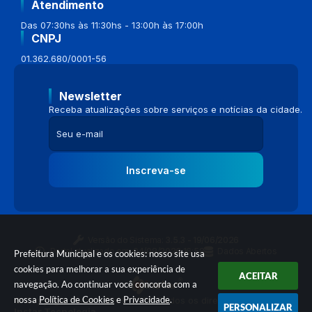
Atendimento
Das 07:30hs às 11:30hs - 13:00h às 17:00h
CNPJ
01.362.680/0001-56
Newsletter
Receba atualizações sobre serviços e notícias da cidade.
Inscreva-se
Versão do Sistema:
3.5.3 - 19/06/2026
Portal atualizado em:
04/08/2026 16:58
Dados Abertos
Prefeitura Municipal e os cookies: nosso site usa
cookies para melhorar a sua experiência de
ACEITAR
navegação. Ao continuar você concorda com a
nossa
Política de Cookies
e
Privacidade
.
© Copyright Instar - 2006-2026. Todos os direitos reservados -
PERSONALIZAR
Instar Tecnologia