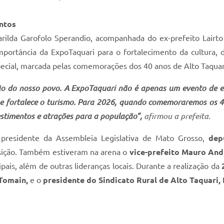
ntos
Marilda Garofolo Sperandio, acompanhada do ex-prefeito Lairt
mportância da ExpoTaquari para o fortalecimento da cultura, 
cial, marcada pelas comemorações dos 40 anos de Alto Taquari
ião do nosso povo. A ExpoTaquari não é apenas um evento de e
e fortalece o turismo. Para 2026, quando comemoraremos os 4
estimentos e atrações para a população”,
afirmou a prefeita.
presidente da Assembleia Legislativa de Mato Grosso,
dep
sição. Também estiveram na arena o
vice-prefeito Mauro And
pais, além de outras lideranças locais. Durante a realização da
Tomain,
e o
presidente do Sindicato Rural de Alto Taquari, 