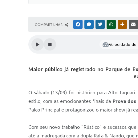
COMPARTILHAR
FACEBOOK
MESSENGER
TWITTER
WHATSAPP
OUTRAS
Velocidade de l
Maior público já registrado no Parque de E
a
O sábado (13/09) foi histórico para Alto Taquari
estilo, com as emocionantes finais da
Prova dos 
Palco Principal e protagonizou o maior show já rea
Com seu novo trabalho “Rústico” e sucessos que
até a madrugada com a dupla Rafa & Nando, que 