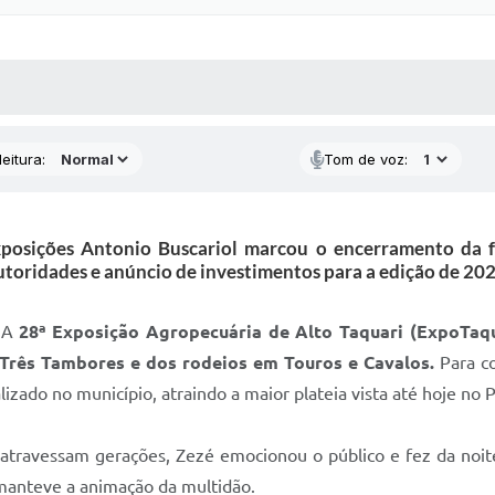
 MÍDIAS
RECEBA NOTÍCIAS
eitura:
Tom de voz:
xposições Antonio Buscariol marcou o encerramento da
utoridades e anúncio de investimentos para a edição de 202
. A
28ª Exposição Agropecuária de Alto Taquari (ExpoTaqu
Três Tambores e dos rodeios em Touros e Cavalos.
Para co
lizado no município, atraindo a maior plateia vista até hoje no
 atravessam gerações, Zezé emocionou o público e fez da noi
manteve a animação da multidão.