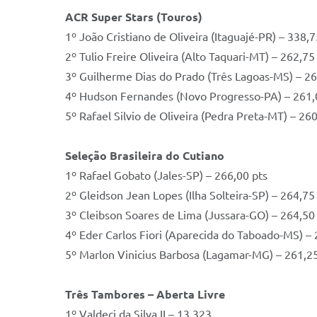
ACR Super Stars (Touros)
1º João Cristiano de Oliveira (Itaguajé-PR) – 338,7
2º Tulio Freire Oliveira (Alto Taquari-MT) – 262,75
3º Guilherme Dias do Prado (Três Lagoas-MS) – 26
4º Hudson Fernandes (Novo Progresso-PA) – 261,
5º Rafael Silvio de Oliveira (Pedra Preta-MT) – 26
Seleção Brasileira do Cutiano
1º Rafael Gobato (Jales-SP) – 266,00 pts
2º Gleidson Jean Lopes (Ilha Solteira-SP) – 264,75
3º Cleibson Soares de Lima (Jussara-GO) – 264,50
4º Eder Carlos Fiori (Aparecida do Taboado-MS) – 
5º Marlon Vinicius Barbosa (Lagamar-MG) – 261,25
Três Tambores – Aberta Livre
1º Valdeci da Silva II – 13.323