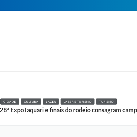
CIDADE
CULTURA
LAZER
LAZER E TURÍSMO
TURÍSMO
a 28ª ExpoTaquari e finais do rodeio consagram cam