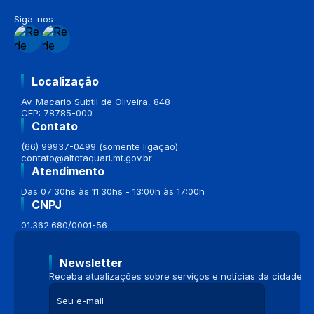
Siga-nos
Localização
Av. Macario Subtil de Oliveira, 848
CEP: 78785-000
Contato
(66) 99937-0499 (somente ligação)
contato@altotaquari.mt.gov.br
Atendimento
Das 07:30hs às 11:30hs - 13:00h às 17:00h
CNPJ
01.362.680/0001-56
Newsletter
Receba atualizações sobre serviços e notícias da cidade.