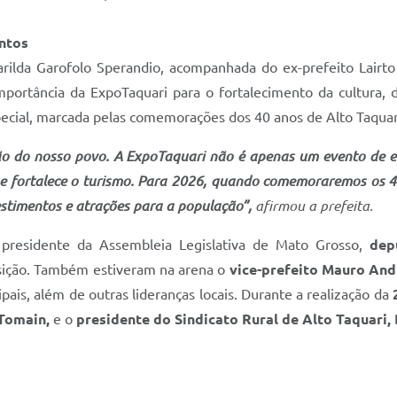
ntos
Marilda Garofolo Sperandio, acompanhada do ex-prefeito Lairt
mportância da ExpoTaquari para o fortalecimento da cultura, 
cial, marcada pelas comemorações dos 40 anos de Alto Taquari
ião do nosso povo. A ExpoTaquari não é apenas um evento de e
e fortalece o turismo. Para 2026, quando comemoraremos os 4
estimentos e atrações para a população”,
afirmou a prefeita.
presidente da Assembleia Legislativa de Mato Grosso,
dep
sição. Também estiveram na arena o
vice-prefeito Mauro And
pais, além de outras lideranças locais. Durante a realização da
Tomain,
e o
presidente do Sindicato Rural de Alto Taquari, 