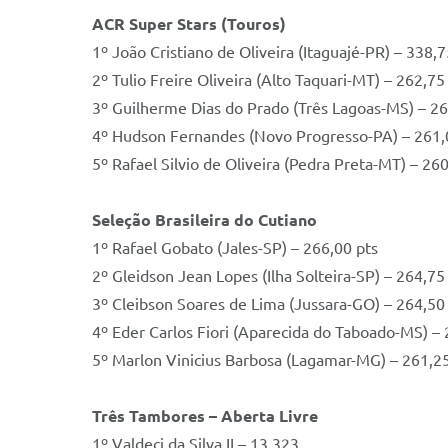
ACR Super Stars (Touros)
1º João Cristiano de Oliveira (Itaguajé-PR) – 338,7
2º Tulio Freire Oliveira (Alto Taquari-MT) – 262,75
3º Guilherme Dias do Prado (Três Lagoas-MS) – 26
4º Hudson Fernandes (Novo Progresso-PA) – 261,
5º Rafael Silvio de Oliveira (Pedra Preta-MT) – 26
Seleção Brasileira do Cutiano
1º Rafael Gobato (Jales-SP) – 266,00 pts
2º Gleidson Jean Lopes (Ilha Solteira-SP) – 264,75
3º Cleibson Soares de Lima (Jussara-GO) – 264,50
4º Eder Carlos Fiori (Aparecida do Taboado-MS) – 
5º Marlon Vinicius Barbosa (Lagamar-MG) – 261,25
Três Tambores – Aberta Livre
1º Valdeci da Silva II – 13.323