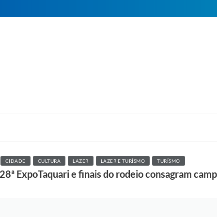
CIDADE
CULTURA
LAZER
LAZER E TURÍSMO
TURÍSMO
a 28ª ExpoTaquari e finais do rodeio consagram cam