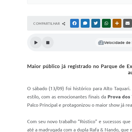
COMPARTILHAR
FACEBOOK
MESSENGER
TWITTER
WHATSAPP
OUTRAS
Velocidade de l
Maior público já registrado no Parque de E
a
O sábado (13/09) foi histórico para Alto Taquari
estilo, com as emocionantes finais da
Prova dos 
Palco Principal e protagonizou o maior show já rea
Com seu novo trabalho “Rústico” e sucessos que
até a madrugada com a dupla Rafa & Nando, que 