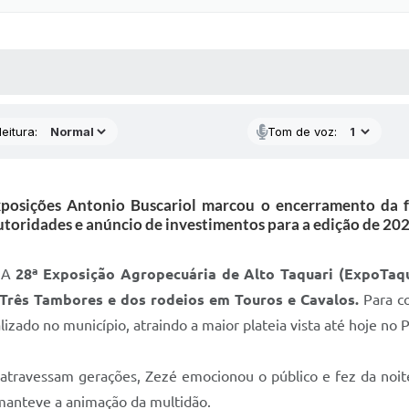
 MÍDIAS
RECEBA NOTÍCIAS
eitura:
Tom de voz:
xposições Antonio Buscariol marcou o encerramento da
utoridades e anúncio de investimentos para a edição de 202
. A
28ª Exposição Agropecuária de Alto Taquari (ExpoTaqu
Três Tambores e dos rodeios em Touros e Cavalos.
Para co
lizado no município, atraindo a maior plateia vista até hoje no
 atravessam gerações, Zezé emocionou o público e fez da noi
manteve a animação da multidão.