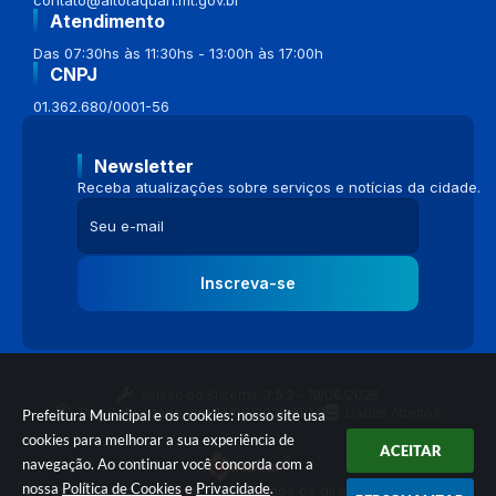
Atendimento
Das 07:30hs às 11:30hs - 13:00h às 17:00h
CNPJ
01.362.680/0001-56
Newsletter
Receba atualizações sobre serviços e notícias da cidade.
Inscreva-se
Versão do Sistema:
3.5.3 - 19/06/2026
Portal atualizado em:
04/08/2026 16:58
Dados Abertos
Prefeitura Municipal e os cookies: nosso site usa
cookies para melhorar a sua experiência de
ACEITAR
navegação. Ao continuar você concorda com a
nossa
Política de Cookies
e
Privacidade
.
© Copyright Instar - 2006-2026. Todos os direitos reservados -