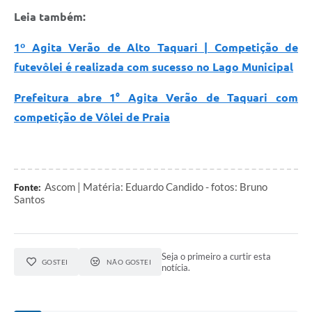
Leia também:
1º Agita Verão de Alto Taquari | Competição de
futevôlei é realizada com sucesso no Lago Municipal
Prefeitura abre 1° Agita Verão de Taquari com
competição de Vôlei de Praia
Ascom | Matéria: Eduardo Candido - fotos: Bruno
Fonte:
Santos
Seja o primeiro a curtir esta
GOSTEI
NÃO GOSTEI
notícia.