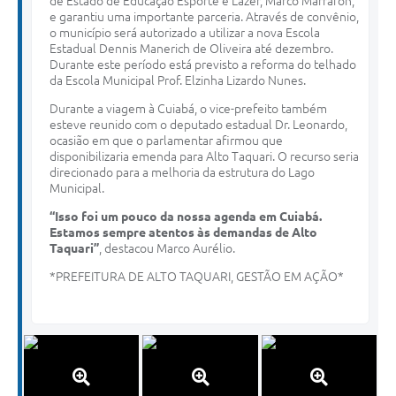
de Estado de Educação Esporte e Lazer, Marco Marrafon,
e garantiu uma importante parceria. Através de convênio,
o município será autorizado a utilizar a nova Escola
Estadual Dennis Manerich de Oliveira até dezembro.
Durante este período está previsto a reforma do telhado
da Escola Municipal Prof. Elzinha Lizardo Nunes.
Durante a viagem à Cuiabá, o vice-prefeito também
esteve reunido com o deputado estadual Dr. Leonardo,
ocasião em que o parlamentar afirmou que
disponibilizaria emenda para Alto Taquari. O recurso seria
direcionado para a melhoria da estrutura do Lago
Municipal.
“Isso foi um pouco da nossa agenda em Cuiabá.
Estamos sempre atentos às demandas de Alto
Taquari”
, destacou Marco Aurélio.
*PREFEITURA DE ALTO TAQUARI, GESTÃO EM AÇÃO*