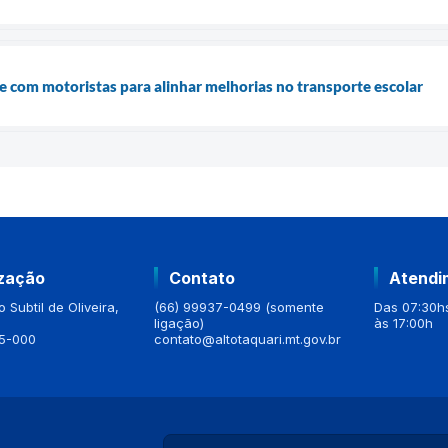
ne com motoristas para alinhar melhorias no transporte escolar
ização
Contato
Atendi
 Subtil de Oliveira,
(66) 99937-0499 (somente
Das 07:30hs
ligação)
às 17:00h
5-000
contato@altotaquari.mt.gov.br