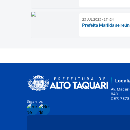
25 JUL 2025 - 17h24
Prefeita Marilda se reú
Local
Av. Macario
848
CEP: 7878
Siga-nos