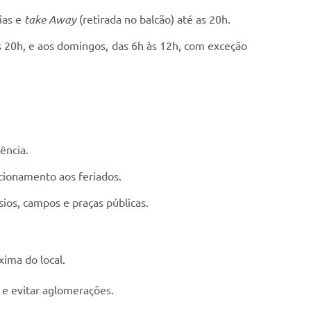
ias e
take Away
(retirada no balcão) até as 20h.
s 20h, e aos domingos, das 6h às 12h, com exceção
ência.
cionamento aos feriados.
ios, campos e praças públicas.
ima do local.
 e evitar aglomerações.