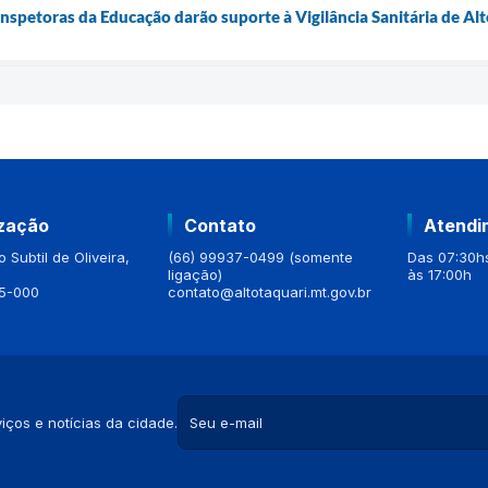
nspetoras da Educação darão suporte à Vigilância Sanitária de Alt
ização
Contato
Atendi
 Subtil de Oliveira,
(66) 99937-0499 (somente
Das 07:30hs
ligação)
às 17:00h
5-000
contato@altotaquari.mt.gov.br
iços e notícias da cidade.