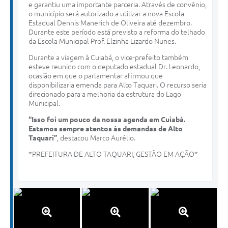
e garantiu uma importante parceria. Através de convênio,
o município será autorizado a utilizar a nova Escola
Estadual Dennis Manerich de Oliveira até dezembro.
Durante este período está previsto a reforma do telhado
da Escola Municipal Prof. Elzinha Lizardo Nunes.
Durante a viagem à Cuiabá, o vice-prefeito também
esteve reunido com o deputado estadual Dr. Leonardo,
ocasião em que o parlamentar afirmou que
disponibilizaria emenda para Alto Taquari. O recurso seria
direcionado para a melhoria da estrutura do Lago
Municipal.
“Isso foi um pouco da nossa agenda em Cuiabá.
Estamos sempre atentos às demandas de Alto
Taquari”
, destacou Marco Aurélio.
*PREFEITURA DE ALTO TAQUARI, GESTÃO EM AÇÃO*