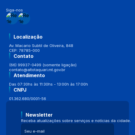
Siga-nos
Localização
Av. Macario Subtil de Oliveira, 848
CEP: 78785-000
Contato
(66) 99937-0499 (somente ligação)
contato@altotaquari.mt.gov.br
Atendimento
Das 07:30hs às 11:30hs - 13:00h às 17:00h
CNPJ
01.362.680/0001-56
Newsletter
Receba atualizações sobre serviços e notícias da cidade.