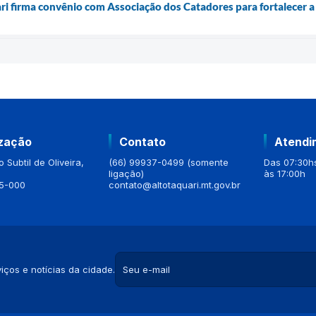
ari firma convênio com Associação dos Catadores para fortalecer a
ização
Contato
Atendi
 Subtil de Oliveira,
(66) 99937-0499 (somente
Das 07:30hs
ligação)
às 17:00h
5-000
contato@altotaquari.mt.gov.br
iços e notícias da cidade.