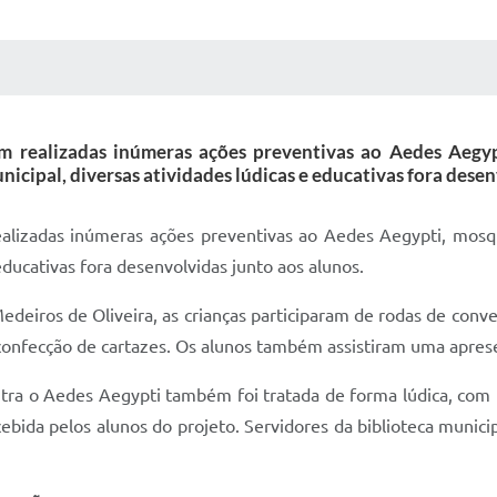
 MÍDIAS
RECEBA NOTÍCIAS
am realizadas inúmeras ações preventivas ao Aedes Aegy
cipal, diversas atividades lúdicas e educativas fora desen
realizadas inúmeras ações preventivas ao Aedes Aegypti, mosq
educativas fora desenvolvidas junto aos alunos.
edeiros de Oliveira, as crianças participaram de rodas de conv
confecção de cartazes. Os alunos também assistiram uma apres
ra o Aedes Aegypti também foi tratada de forma lúdica, com te
bida pelos alunos do projeto. Servidores da biblioteca munici