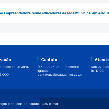
o Empreendedora reúne educadores da rede municipal em Alto T
ização
Contato
Atendi
 Subtil de Oliveira,
(66) 99937-0499 (somente
Das 07:30hs
ligação)
às 17:00h
5-000
contato@altotaquari.mt.gov.br
iços e notícias da cidade.