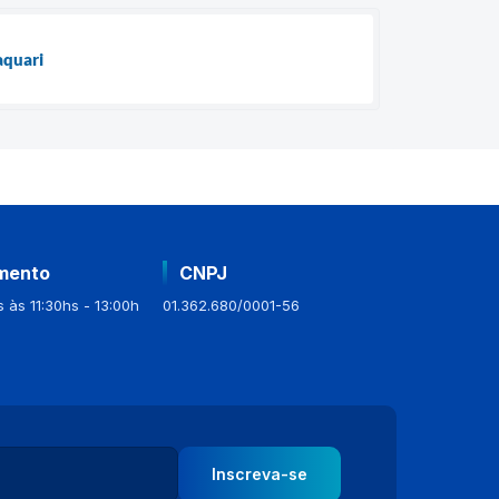
aquari
mento
CNPJ
 às 11:30hs - 13:00h
01.362.680/0001-56
Inscreva-se