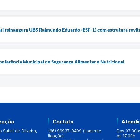
ari reinaugura UBS Raimundo Eduardo (ESF-1) com estrutura revita
Conferência Municipal de Segurança Alimentar e Nutricional
ização
Contato
Atendi
 Subtil de Oliveira,
(66) 99937-0499 (somente
Das 07:30hs
ligação)
às 17:00h