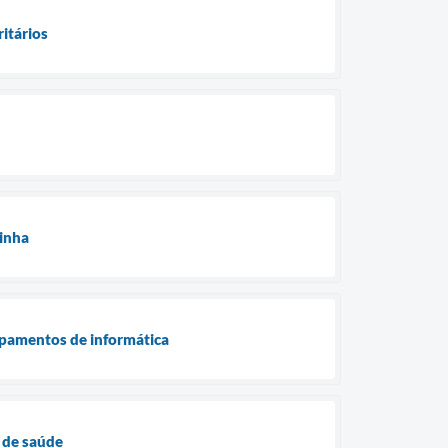
ritários
zinha
ipamentos de informática
 de saúde