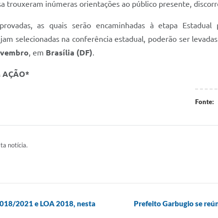
Rosa trouxeram inúmeras orientações ao público presente, disco
aprovadas, as quais serão encaminhadas à etapa Estadual p
am selecionadas na conferência estadual, poderão ser levadas 
ovembro
, em
Brasília (DF)
.
M AÇÃO*
Fonte:
ta notícia.
 2018/2021 e LOA 2018, nesta
Prefeito Garbugio se reú