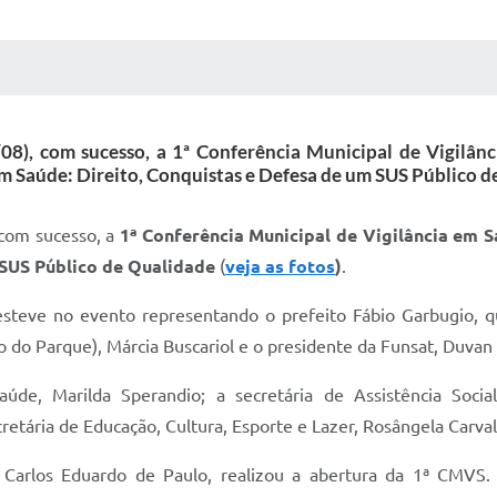
 MÍDIAS
RECEBA NOTÍCIAS
3/08), com sucesso, a 1ª Conferência Municipal de Vigilân
em Saúde: Direito, Conquistas e Defesa de um SUS Público d
, com sucesso, a
1ª Conferência Municipal de Vigilância em 
 SUS Público de Qualidade
(
veja as fotos
)
.
, esteve no evento representando o prefeito Fábio Garbugio, 
 do Parque), Márcia Buscariol e o presidente da Funsat, Duvan
e, Marilda Sperandio; a secretária de Assistência Social,
retária de Educação, Cultura, Esporte e Lazer, Rosângela Carva
Carlos Eduardo de Paulo, realizou a abertura da 1ª CMVS. 