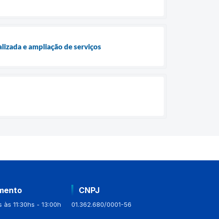
lizada e ampliação de serviços
mento
CNPJ
 às 11:30hs - 13:00h
01.362.680/0001-56