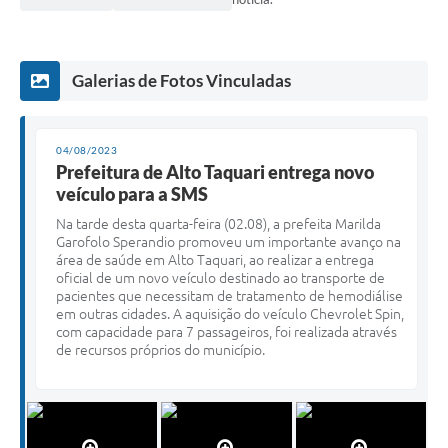
Galerias de Fotos Vinculadas
04/08/2023
Prefeitura de Alto Taquari entrega novo
veículo para a SMS
Na tarde desta quarta-feira (02.08), a prefeita Marilda
Garofolo Sperandio promoveu um importante avanço na
área de saúde em Alto Taquari, ao realizar a entrega
oficial de um novo veículo destinado ao transporte de
pacientes que necessitam de tratamento de hemodiálise
em outras cidades. A aquisição do veículo Chevrolet Spin,
com capacidade para 7 passageiros, foi realizada através
de recursos próprios do município.