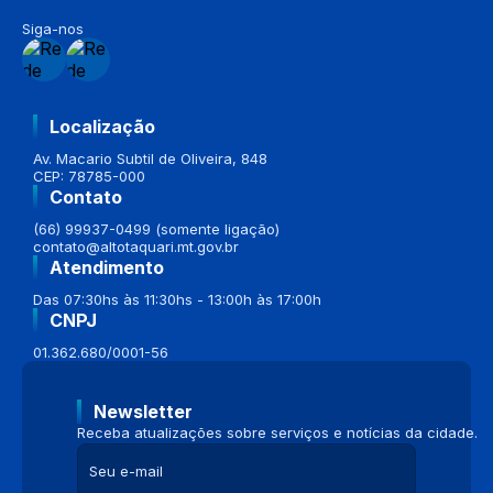
Siga-nos
Localização
Av. Macario Subtil de Oliveira, 848
CEP: 78785-000
Contato
(66) 99937-0499 (somente ligação)
contato@altotaquari.mt.gov.br
Atendimento
Das 07:30hs às 11:30hs - 13:00h às 17:00h
CNPJ
01.362.680/0001-56
Newsletter
Receba atualizações sobre serviços e notícias da cidade.