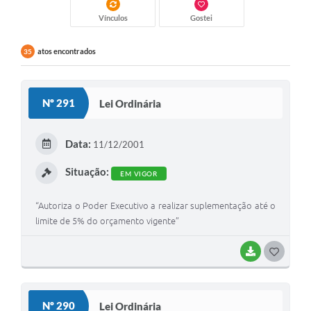
Vínculos
Gostei
atos encontrados
35
Nº 291
Lei Ordinária
Data:
11/12/2001
Situação:
EM VIGOR
“Autoriza o Poder Executivo a realizar suplementação até o
limite de 5% do orçamento vigente”
BAIXAR
G
O
S
Nº 290
Lei Ordinária