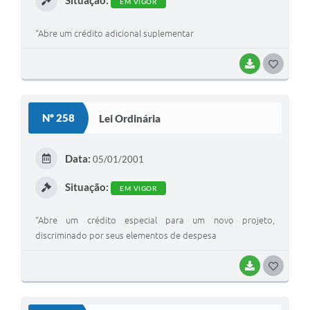
EM VIGOR
“Abre um crédito adicional suplementar
BAIXAR
G
O
S
Nº 258
Lei Ordinária
T
E
Data:
05/01/2001
I
Situação:
EM VIGOR
“Abre um crédito especial para um novo projeto,
discriminado por seus elementos de despesa
BAIXAR
G
O
S