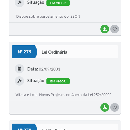
Situação:
EM VIGOR
“Dispõe sobre parcelamento do ISSQN
BAIXAR
G
O
S
Nº 279
Lei Ordinária
T
E
Data:
02/09/2001
I
Situação:
EM VIGOR
“Altera e Inclui Novos Projetos no Anexo da Lei 252/2000”
BAIXAR
G
O
S