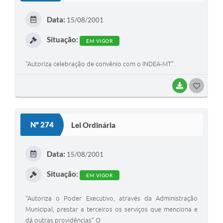
E
Data:
15/08/2001
I
Situação:
EM VIGOR
“Autoriza celebração de convênio com o INDEA-MT”.
BAIXAR
G
O
S
Nº 274
Lei Ordinária
T
E
Data:
15/08/2001
I
Situação:
EM VIGOR
“Autoriza o Poder Executivo, através da Administração
Municipal, prestar a terceiros os serviços que menciona e
dá outras providências” O