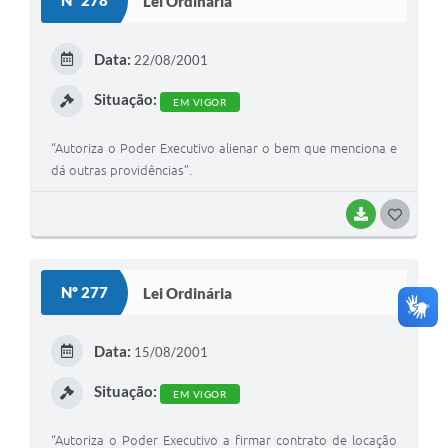
Nº 278
Lei Ordinária
T
E
Data:
22/08/2001
I
Situação:
EM VIGOR
“Autoriza o Poder Executivo alienar o bem que menciona e
dá outras providências”.
BAIXAR
G
O
S
Nº 277
Lei Ordinária
T
E
Data:
15/08/2001
I
Situação:
EM VIGOR
“Autoriza o Poder Executivo a firmar contrato de locação