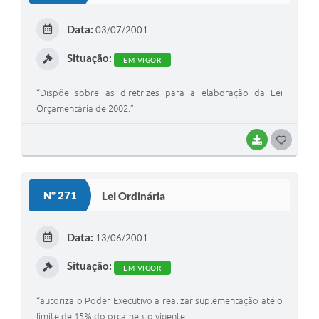
E
Data:
03/07/2001
I
Situação:
EM VIGOR
“Dispõe sobre as diretrizes para a elaboração da Lei
Orçamentária de 2002.”
BAIXAR
G
O
S
Nº 271
Lei Ordinária
T
E
Data:
13/06/2001
I
Situação:
EM VIGOR
“autoriza o Poder Executivo a realizar suplementação até o
limite de 15% do orçamento vigente