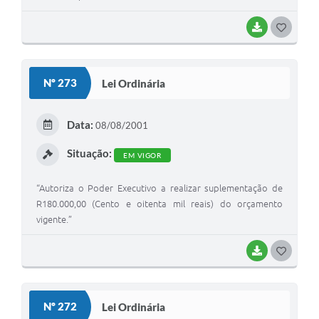
BAIXAR
G
O
S
Nº 273
Lei Ordinária
T
E
Data:
08/08/2001
I
Situação:
EM VIGOR
“Autoriza o Poder Executivo a realizar suplementação de
R180.000,00 (Cento e oitenta mil reais) do orçamento
vigente.”
BAIXAR
G
O
S
Nº 272
Lei Ordinária
T