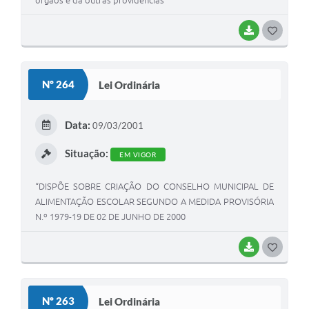
órgãos e dá outras providências
BAIXAR
G
O
S
Nº 264
Lei Ordinária
T
E
Data:
09/03/2001
I
Situação:
EM VIGOR
“DISPÕE SOBRE CRIAÇÃO DO CONSELHO MUNICIPAL DE
ALIMENTAÇÃO ESCOLAR SEGUNDO A MEDIDA PROVISÓRIA
N.º 1979-19 DE 02 DE JUNHO DE 2000
BAIXAR
G
O
S
Nº 263
Lei Ordinária