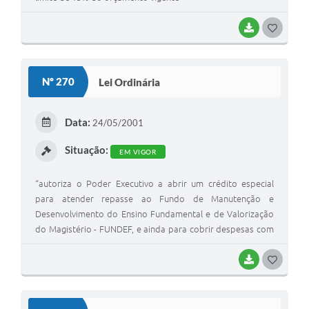
BAIXAR
G
O
S
Nº 270
Lei Ordinária
T
E
Data:
24/05/2001
I
Situação:
EM VIGOR
“autoriza o Poder Executivo a abrir um crédito especial
para atender repasse ao Fundo de Manutenção e
Desenvolvimento do Ensino Fundamental e de Valorização
do Magistério - FUNDEF, e ainda para cobrir despesas com
Eletrificação Rural
BAIXAR
G
O
S