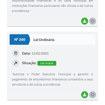
disponibilidades financeiras e do caixa municipal em
instituições financeiras particulares não oficiais e dá outras
providências.”
BAIXAR
G
O
S
Nº 260
Lei Ordinária
T
E
Data:
13/02/2001
I
Situação:
EM VIGOR
“Autoriza o Poder Executivo Municipal a garantir o
pagamento de empréstimos financeiros concedidos a seus
servidores e dá outras providências
BAIXAR
G
O