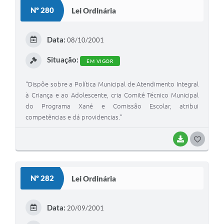
S
Nº 280
Lei Ordinária
T
E
Data:
08/10/2001
I
Situação:
EM VIGOR
“Dispõe sobre a Política Municipal de Atendimento Integral
à Criança e ao Adolescente, cria Comitê Técnico Municipal
do Programa Xané e Comissão Escolar, atribui
competências e dá providencias.”
BAIXAR
G
O
S
Nº 282
Lei Ordinária
T
E
Data:
20/09/2001
I