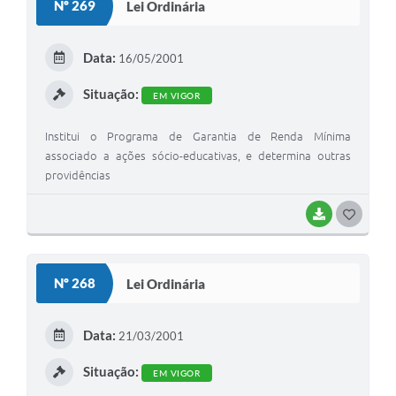
Nº 269
Lei Ordinária
T
E
Data:
16/05/2001
I
Situação:
EM VIGOR
Institui o Programa de Garantia de Renda Mínima
associado a ações sócio-educativas, e determina outras
providências
BAIXAR
G
O
S
Nº 268
Lei Ordinária
T
E
Data:
21/03/2001
I
Situação:
EM VIGOR