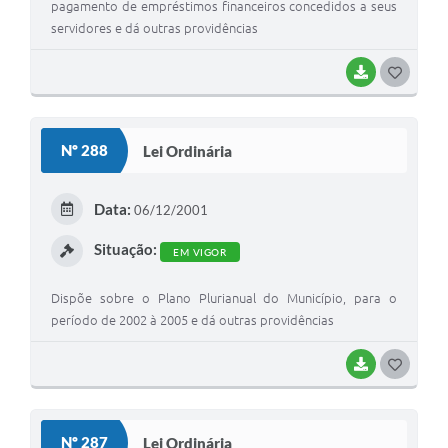
pagamento de empréstimos financeiros concedidos a seus
servidores e dá outras providências
BAIXAR
G
O
S
Nº 288
Lei Ordinária
T
E
Data:
06/12/2001
I
Situação:
EM VIGOR
Dispõe sobre o Plano Plurianual do Município, para o
período de 2002 à 2005 e dá outras providências
BAIXAR
G
O
S
Nº 287
Lei Ordinária