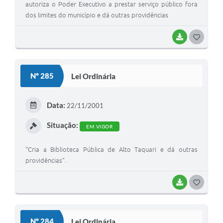
autoriza o Poder Executivo a prestar serviço público fora
dos limites do município e dá outras providências
BAIXAR
G
O
S
Nº 285
Lei Ordinária
T
E
Data:
22/11/2001
I
Situação:
EM VIGOR
“Cria a Biblioteca Pública de Alto Taquari e dá outras
providências”.
BAIXAR
G
O
S
Nº 284
Lei Ordinária