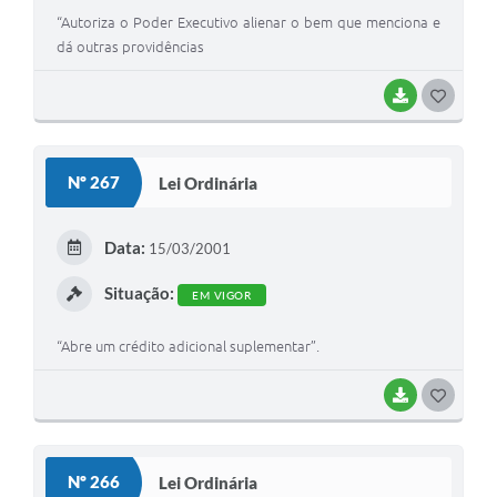
“Autoriza o Poder Executivo alienar o bem que menciona e
dá outras providências
BAIXAR
G
O
S
Nº 267
Lei Ordinária
T
E
Data:
15/03/2001
I
Situação:
EM VIGOR
“Abre um crédito adicional suplementar”.
BAIXAR
G
O
S
Nº 266
Lei Ordinária