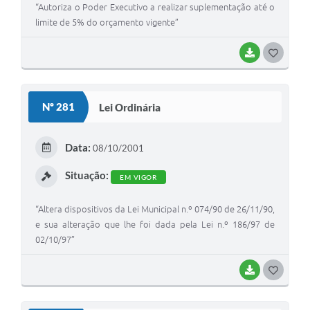
“Autoriza o Poder Executivo a realizar suplementação até o
limite de 5% do orçamento vigente”
BAIXAR
G
O
S
Nº 281
Lei Ordinária
T
E
Data:
08/10/2001
I
Situação:
EM VIGOR
“Altera dispositivos da Lei Municipal n.º 074/90 de 26/11/90,
e sua alteração que lhe foi dada pela Lei n.º 186/97 de
02/10/97”
BAIXAR
G
O