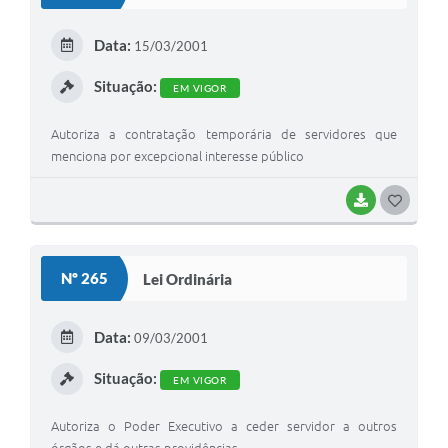
T
E
Data:
15/03/2001
I
Situação:
EM VIGOR
Autoriza a contratação temporária de servidores que
menciona por excepcional interesse público
BAIXAR
G
O
S
Nº 265
Lei Ordinária
T
E
Data:
09/03/2001
I
Situação:
EM VIGOR
Autoriza o Poder Executivo a ceder servidor a outros