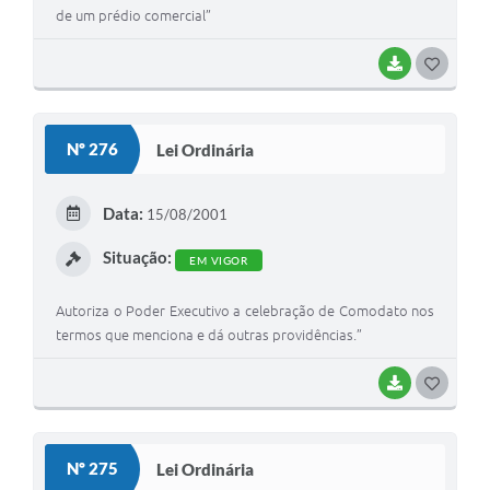
de um prédio comercial”
BAIXAR
G
O
S
Nº 276
Lei Ordinária
T
E
Data:
15/08/2001
I
Situação:
EM VIGOR
Autoriza o Poder Executivo a celebração de Comodato nos
termos que menciona e dá outras providências.”
BAIXAR
G
O
S
Nº 275
Lei Ordinária
T