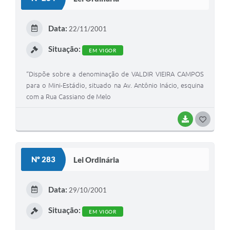
T
E
Data:
22/11/2001
I
Situação:
EM VIGOR
“Dispõe sobre a denominação de VALDIR VIEIRA CAMPOS
para o Mini-Estádio, situado na Av. Antônio Inácio, esquina
com a Rua Cassiano de Melo
BAIXAR
G
O
S
Nº 283
Lei Ordinária
T
E
Data:
29/10/2001
I
Situação:
EM VIGOR