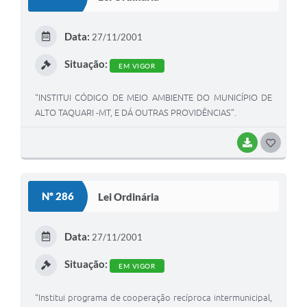
T
E
Data:
27/11/2001
I
Situação:
EM VIGOR
“INSTITUI CÓDIGO DE MEIO AMBIENTE DO MUNICÍPIO DE
ALTO TAQUARI -MT, E DÁ OUTRAS PROVIDÊNCIAS”.
BAIXAR
G
O
S
Nº 286
Lei Ordinária
T
E
Data:
27/11/2001
I
Situação:
EM VIGOR
“Institui programa de cooperação recíproca intermunicipal,