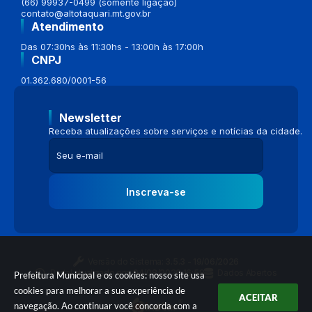
(66) 99937-0499 (somente ligação)
contato@altotaquari.mt.gov.br
Atendimento
Das 07:30hs às 11:30hs - 13:00h às 17:00h
CNPJ
01.362.680/0001-56
Newsletter
Receba atualizações sobre serviços e notícias da cidade.
Inscreva-se
Versão do Sistema:
3.5.3 - 19/06/2026
Portal atualizado em:
04/08/2026 16:58
Dados Abertos
Prefeitura Municipal e os cookies: nosso site usa
cookies para melhorar a sua experiência de
ACEITAR
navegação. Ao continuar você concorda com a