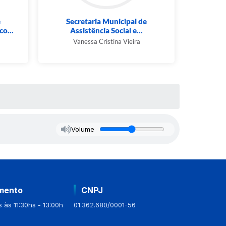
e
Secretaria Municipal de
Sec
o...
Assistência Social e...
Com
Vanessa Cristina Vieira
Rena
Volume
mento
CNPJ
 às 11:30hs - 13:00h
01.362.680/0001-56