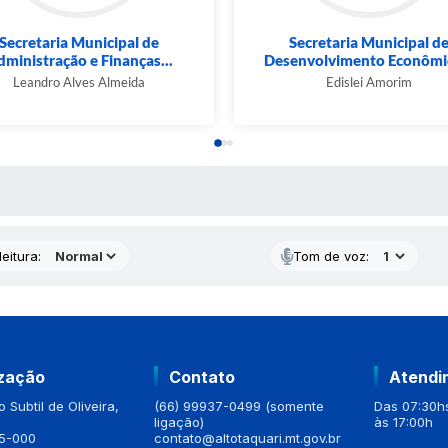
Secretaria Municipal de
Secretaria Municipal d
ministração e Finanças...
Desenvolvimento Econômic
Leandro Alves Almeida
Edislei Amorim
 MÍDIAS
eitura:
Tom de voz:
ização
Contato
Atendi
 Subtil de Oliveira,
(66) 99937-0499 (somente
Das 07:30hs
ligação)
às 17:00h
5-000
contato@altotaquari.mt.gov.br