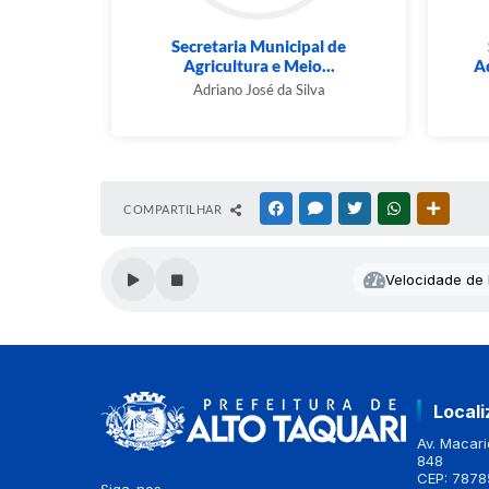
Secretaria Municipal de
Agricultura e Meio...
Ad
Adriano José da Silva
COMPARTILHAR
FACEBOOK
MESSENGER
TWITTER
WHATSAPP
OUTRAS
Velocidade de l
Local
Av. Macario
848
CEP: 7878