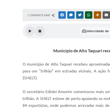
COMPARTILHAR
FACEBOOK
MESSENGER
TWITTER
WHATSAPP
OUTRAS
Velocidade de l
Município de Alto Taquari rece
O município de Alto Taquari recebeu aproximada
para um "trilhão" em estradas vicinais. A ação 
(SMELT).
O secretário Edislei Amorim comemorou mais um
trilhão. A SMELT esteve de perto apoiando os mo
84 esportistas, onde pudemos arrecadar mais de