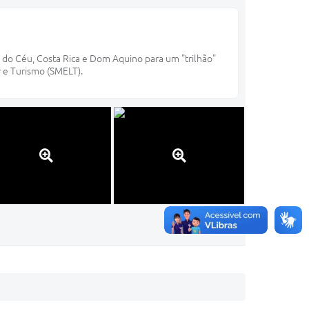
 do Céu, Costa Rica e Dom Aquino para um "trilhão"
er e Turismo (SMELT).