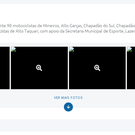
e 90 motociclistas de Mineiros, Alto Garças, Chapadão do Sul, Chapadão
rtistas de Alto Taquari, com apoio da Secretaria Municipal de Esporte, Laz
VER MAIS FOTOS