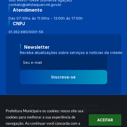
contato@altotaquari.mt.gov.br
Atendimento
Das 07:30hs às 11:30hs - 13:00h às 17:00h
CNPJ
01.362.680/0001-56
Newsletter
Receba atualizações sobre serviços e notícias da cidade.
Inscreva-se
Versão do Sistema:
3.5.3 - 19/06/2026
Portal atualizado em:
04/08/2026 16:58
Dados Abertos
Prefeitura Municipal e os cookies: nosso site usa
cookies para melhorar a sua experiência de
ACEITAR
navegação. Ao continuar você concorda com a