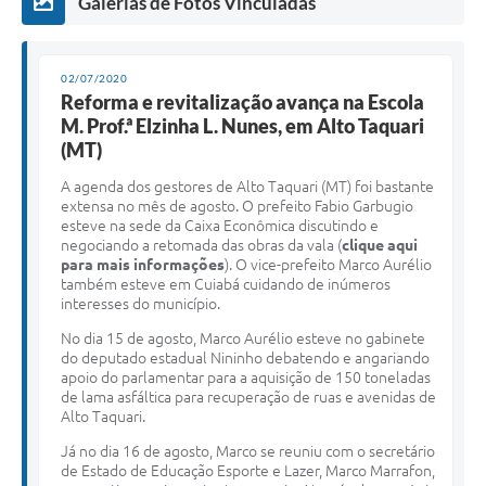
Galerias de Fotos Vinculadas
02/07/2020
Reforma e revitalização avança na Escola
M. Prof.ª Elzinha L. Nunes, em Alto Taquari
(MT)
A agenda dos gestores de Alto Taquari (MT) foi bastante
extensa no mês de agosto. O prefeito Fabio Garbugio
esteve na sede da Caixa Econômica discutindo e
negociando a retomada das obras da vala (
clique aqui
para mais informações
). O vice-prefeito Marco Aurélio
também esteve em Cuiabá cuidando de inúmeros
interesses do município.
No dia 15 de agosto, Marco Aurélio esteve no gabinete
do deputado estadual Nininho debatendo e angariando
apoio do parlamentar para a aquisição de 150 toneladas
de lama asfáltica para recuperação de ruas e avenidas de
Alto Taquari.
Já no dia 16 de agosto, Marco se reuniu com o secretário
de Estado de Educação Esporte e Lazer, Marco Marrafon,