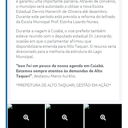
e garantiu uma importante parceria. Através de convênio,
o município será autorizado a utilizar a nova Escola
Estadual Dennis Manerich de Oliveira até dezembro.
Durante este período está previsto a reforma do telhado
da Escola Municipal Prof. Elzinha Lizardo Nunes.
Durante a viagem à Cuiabá, o vice-prefeito também
esteve reunido com o deputado estadual Dr. Leonardo,
ocasião em que o parlamentar afirmou que
disponibilizaria emenda para Alto Taquari. O recurso seria
direcionado para a melhoria da estrutura do Lago
Municipal.
“Isso foi um pouco da nossa agenda em Cuiabá.
Estamos sempre atentos às demandas de Alto
Taquari”
, destacou Marco Aurélio.
*PREFEITURA DE ALTO TAQUARI, GESTÃO EM AÇÃO*