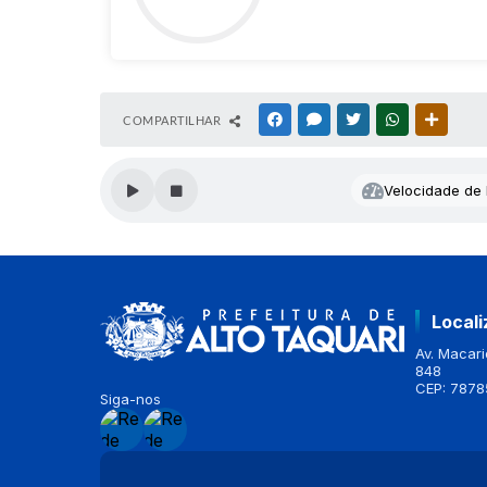
COMPARTILHAR
FACEBOOK
MESSENGER
TWITTER
WHATSAPP
OUTRAS
Velocidade de l
Local
Av. Macario
848
CEP: 7878
Siga-nos