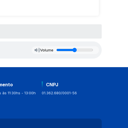
Volume
mento
CNPJ
 às 11:30hs - 13:00h
01.362.680/0001-56