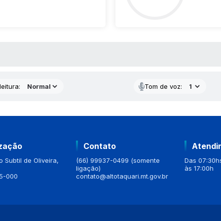
 MÍDIAS
eitura:
Tom de voz:
ização
Contato
Atendi
 Subtil de Oliveira,
(66) 99937-0499 (somente
Das 07:30hs
ligação)
às 17:00h
5-000
contato@altotaquari.mt.gov.br