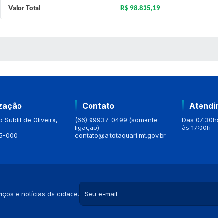
Valor Total
R$ 98.835,19
 MÍDIAS
ização
Contato
Atendi
 Subtil de Oliveira,
(66) 99937-0499 (somente
Das 07:30hs
ligação)
às 17:00h
5-000
contato@altotaquari.mt.gov.br
iços e notícias da cidade.