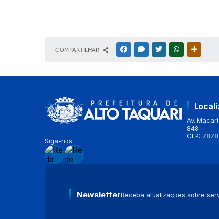
COMPARTILHAR
FACEBOOK
MESSENGER
TWITTER
WHATSAPP
OUTRAS
Local
Av. Macario
848
CEP: 7878
Siga-nos
Newsletter
Receba atualizações sobre serv