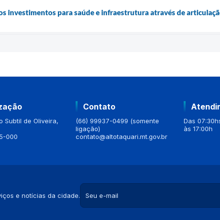
os investimentos para saúde e infraestrutura através de articulaç
ização
Contato
Atendi
 Subtil de Oliveira,
(66) 99937-0499 (somente
Das 07:30hs
ligação)
às 17:00h
5-000
contato@altotaquari.mt.gov.br
iços e notícias da cidade.