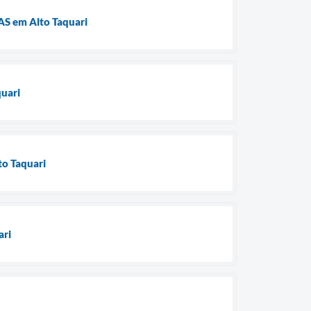
RAS em Alto Taquari
quari
to Taquari
ari