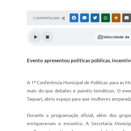
COMPARTILHAR
FACEBOOK
MESSENGER
TWITTER
WHATSAPP
OUTRAS
Velocidade de l
Evento apresentou políticas públicas, incenti
A 1ª Conferência Municipal de Políticas para as M
mais do que debates e painéis temáticos. O eve
Taquari, abriu espaço para que mulheres amparada
Durante a programação oficial, além dos grupos
enriqueceram o encontro. A Secretaria Munici