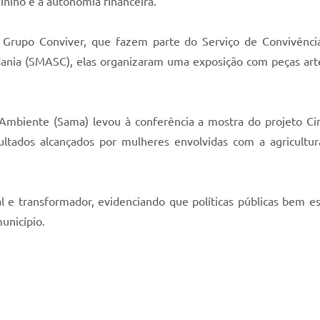
ino e a autonomia financeira.
o Grupo Conviver, que fazem parte do Serviço de Convivênc
adania (SMASC), elas organizaram uma exposição com peças art
 Ambiente (Sama) levou à conferência a mostra do projeto Cin
ultados alcançados por mulheres envolvidas com a agricultur
e transformador, evidenciando que políticas públicas bem es
unicípio.