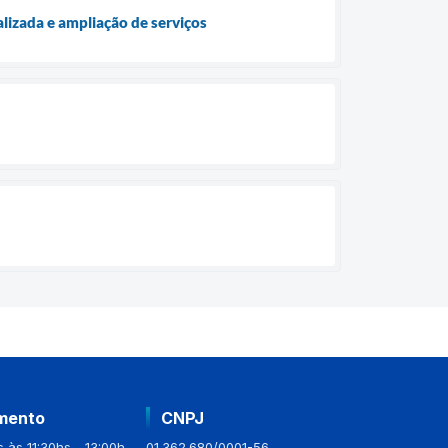
lizada e ampliação de serviços
mento
CNPJ
 às 11:30hs - 13:00h
01.362.680/0001-56