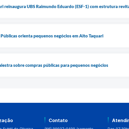
ari reinaugura UBS Raimundo Eduardo (ESF-1) com estrutura revita
 Públicas orienta pequenos negócios em Alto Taquari
alestra sobre compras públicas para pequenos negócios
ização
Contato
Atendi
 Subtil de Oliveira,
(66) 99937-0499 (somente
Das 07:30hs