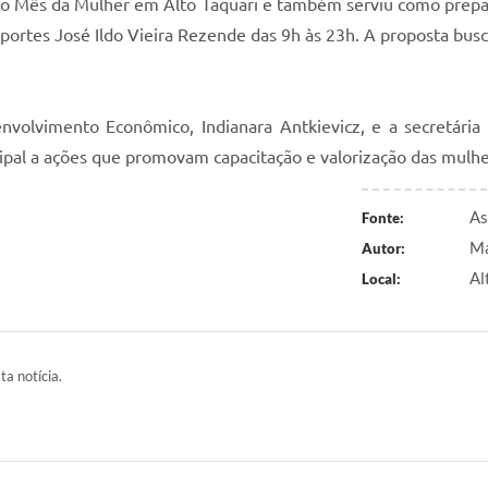
 do Mês da Mulher em Alto Taquari e também serviu como prep
sportes José Ildo Vieira Rezende das 9h às 23h. A proposta bus
olvimento Econômico, Indianara Antkievicz, e a secretária m
cipal a ações que promovam capacitação e valorização das mulh
As
Fonte:
Ma
Autor:
Al
Local:
ta notícia.