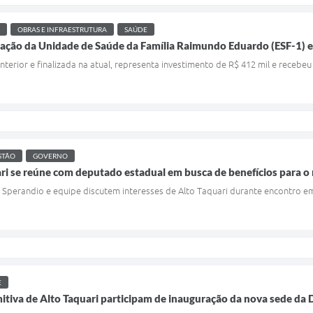
OBRAS E INFRAESTRUTURA
SAÚDE
ação da Unidade de Saúde da Família Raimundo Eduardo (ESF-1) e
anterior e finalizada na atual, representa investimento de R$ 412 mil e rece
STÃO
GOVERNO
ari se reúne com deputado estadual em busca de benefícios para o
 Sperandio e equipe discutem interesses de Alto Taquari durante encontro e
E
mitiva de Alto Taquari participam de inauguração da nova sede da 