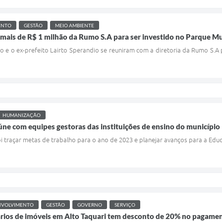
ENTO
GESTÃO
MEIO AMBIENTE
 mais de R$ 1 milhão da Rumo S.A para ser investido no Parque Mu
io e o ex-prefeito Lairto Sperandio se reuniram com a diretoria da Rumo 
HUMANIZAÇÃO
eúne com equipes gestoras das instituições de ensino do município
i traçar metas de trabalho para o ano de 2023 e planejar avanços para a Edu
NVOLVIMENTO
GESTÃO
GOVERNO
SERVIÇO
rios de imóveis em Alto Taquari tem desconto de 20% no pagament