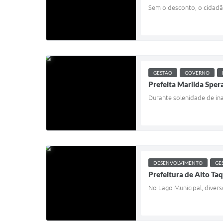
Sem o desconto, o cidadão
GESTÃO
GOVERNO
Prefeita Marilda Sper
Durante solenidade de ina
DESENVOLVIMENTO
GE
Prefeitura de Alto Ta
No Lago Municipal, divers