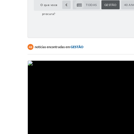
O que voce
TODAS
GESTÃO
40 AN
procura?
notícias encontradas em
GESTÃO
48