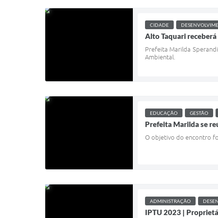
CIDADE
DESENVOLVIM
Alto Taquari receberá
Prefeita Marilda Sperand
Ambiental.
EDUCAÇÃO
GESTÃO
Prefeita Marilda se r
O objetivo do encontro fo
ADMINISTRAÇÃO
DESE
IPTU 2023 | Proprietá