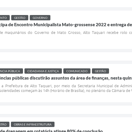
ENTO
GESTÃO
GOVERNO
icipa de Encontro Municipalista Mato-grossense 2022 e entrega 
l de maquinários do Governo de Mato Grosso, Alto Taquari recebe rolo 
NCIA PÚBLICA
CIDADANIA E JUSTIÇA
COMUNICADO
GESTÃO
ncias públicas discutirão assuntos da área de finanças, nesta quin
9), a Prefeitura de Alto Taquari, por meio da Secretaria Municipal de Adm
 solenidades começam às 14h (Horário de Brasília), no plenário da Câmara de 
STÃO
OBRAS E INFRAESTRUTURA
 de drenagem em rotatória atinge 80% de conclusão