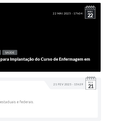
MAI
22 MAI 2025 - 17h04
22
SAÚDE
a para implantação do Curso de Enfermagem em
FEV
21 FEV 2025 - 15h39
21
estaduais e federais.