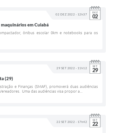
DEZ
02 DEZ 2022 - 12h37
02
de maquinários em Cuiabá
compactador, ônibus escolar 0km e notebooks para os
SET
29 SET 2022 - 11h12
29
ta (29)
inistração e Finanças (SMAF), promoverá duas audiências
Vereadores. Uma das audiências visa propor a...
SET
22 SET 2022 - 17h42
22