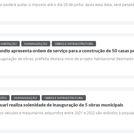
 poderá quitar o imposto até o dia 20 de junho. Após essa data, será penali
HABITAÇÃO
HUMANIZAÇÃO
OBRAS E INFRAESTRUTURA
andio apresenta ordem de serviço para a construção de 50 casas p
uguração de obras, prefeita destaca início de projeto habitacional destinado 
STÃO
HUMANIZAÇÃO
OBRAS E INFRAESTRUTURA
quari realiza solenidade de inauguração de 5 obras municipais
os veículos e maquinários adquiridos entre 2021 e 2022 são exibidos à popul