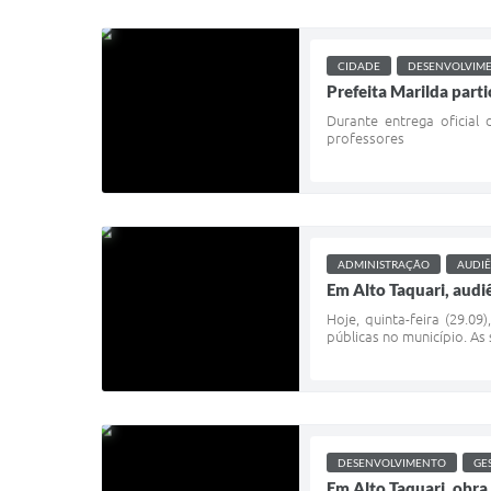
CIDADE
DESENVOLVIM
Prefeita Marilda part
Durante entrega oficia
professores
ADMINISTRAÇÃO
AUDIÊ
Em Alto Taquari, audiê
Hoje, quinta-feira (29.0
públicas no município. As
DESENVOLVIMENTO
GE
Em Alto Taquari, obra