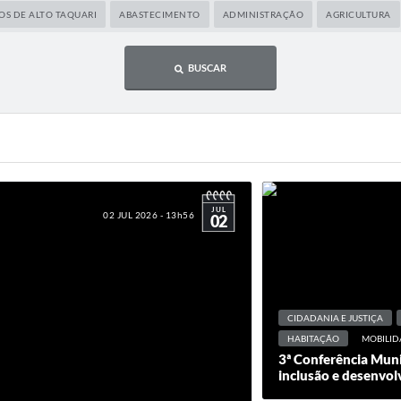
OS DE ALTO TAQUARI
ABASTECIMENTO
ADMINISTRAÇÃO
AGRICULTURA
BUSCAR
JUL
02 JUL 2026 - 13h56
02
CIDADANIA E JUSTIÇA
HABITAÇÃO
MOBILID
3ª Conferência Muni
inclusão e desenvo