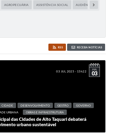
AGROPECUÁRIA
ASSISTÊNCIA SOCIAL
AUDIÊNCIA PÚBLICA
CAPACITA
RSS
RECEBA NOTÍCIAS
JUL
03 JUL 2025 - 15h22
03
CIDADE
DESENVOLVIMENTO
GESTÃO
GOVERNO
ADE URBANA
OBRAS E INFRAESTRUTURA
cipal das Cidades de Alto Taquari debaterá
lvimento urbano sustentável