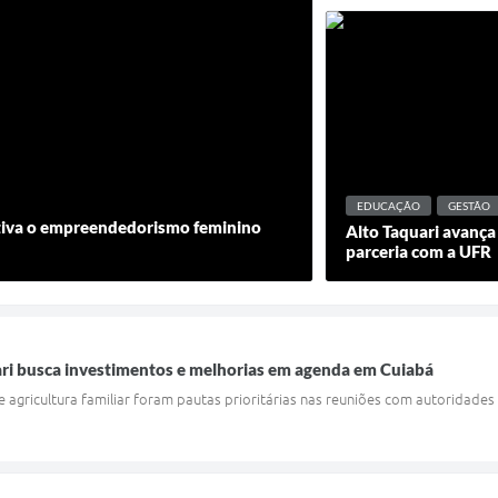
EDUCAÇÃO
GESTÃO
entiva o empreendedorismo feminino
Alto Taquari avanç
parceria com a UFR
ari busca investimentos e melhorias em agenda em Cuiabá
e agricultura familiar foram pautas prioritárias nas reuniões com autoridades 