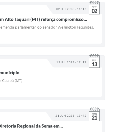
SET
02 SET 2023 - 14h15
02
m Alto Taquari (MT) reforça compromisso...
beu emenda parlamentar do senador Wellington Fagundes.
JUL
13 JUL 2023 - 17h17
13
 município
m Cuiabá (MT).
JUN
21 JUN 2023 - 13h42
21
Diretoria Regional da Sema em...