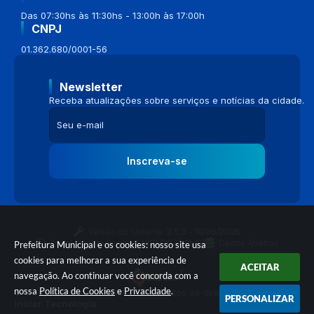
Das 07:30hs às 11:30hs - 13:00h às 17:00h
CNPJ
01.362.680/0001-56
Newsletter
Receba atualizações sobre serviços e notícias da cidade.
Inscreva-se
Versão do Sistema:
3.5.3 - 19/06/2026
Portal atualizado em:
04/08/2026 16:58
Dados Abertos
Prefeitura Municipal e os cookies: nosso site usa
cookies para melhorar a sua experiência de
ACEITAR
navegação. Ao continuar você concorda com a
nossa
Política de Cookies
e
Privacidade
.
© Copyright Instar - 2006-2026. Todos os direitos reservados -
PERSONALIZAR
Instar Tecnologia