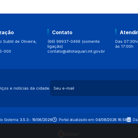
ização
Contato
Atendi
 Subtil de Oliveira,
(66) 99937-0499 (somente
Das 07:30hs
ligação)
às 17:00h
5-000
contato@altotaquari.mt.gov.br
iços e notícias da cidade.
do Sistema:
3.5.3 - 19/06/2026
Portal atualizado em:
04/08/2026 16:58
Da