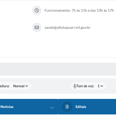
Funcionamento: 7h às 11h e das 13h às 17h
saude@altotaquari.mt.gov.br
 MÍDIAS
eitura:
Tom de voz:
Notícias
Editais