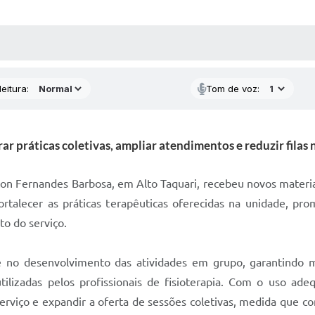
 MÍDIAS
RECEBA NOTÍCIAS
eitura:
Tom de voz:
 práticas coletivas, ampliar atendimentos e reduzir filas 
ton Fernandes Barbosa, em Alto Taquari, recebeu novos materiai
talecer as práticas terapêuticas oferecidas na unidade, p
o do serviço.
te no desenvolvimento das atividades em grupo, garantindo ma
tilizadas pelos profissionais de fisioterapia. Com o uso ade
rviço e expandir a oferta de sessões coletivas, medida que co