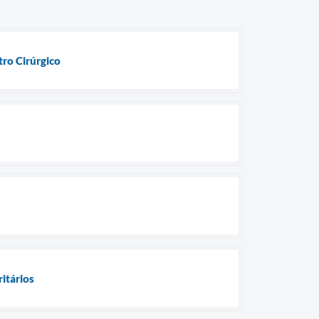
ro Cirúrgico
ritários