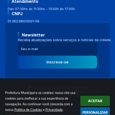
Atendimento
Das 07:30hs às 11:30hs - 13:00h às 17:00h
CNPJ
01.362.680/0001-56
Newsletter
Receba atualizações sobre serviços e notícias da cidade.
Inscreva-se
Versão do Sistema:
3.5.3 - 19/06/2026
Portal atualizado em:
04/08/2026 16:58
Dados Abertos
Prefeitura Municipal e os cookies: nosso site usa
cookies para melhorar a sua experiência de
ACEITAR
navegação. Ao continuar você concorda com a
nossa
Política de Cookies
e
Privacidade
.
© Copyright Instar - 2006-2026. Todos os direitos reservados -
PERSONALIZAR
Instar Tecnologia