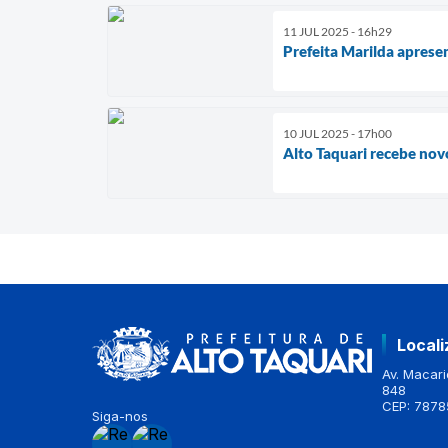
11 JUL 2025 - 16h29
Prefeita Marilda apres
10 JUL 2025 - 17h00
Alto Taquari recebe nov
Local
Av. Macario
848
CEP: 7878
Siga-nos