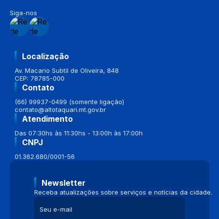
Siga-nos
Localização
Av. Macario Subtil de Oliveira, 848
CEP: 78785-000
Contato
(66) 99937-0499 (somente ligação)
contato@altotaquari.mt.gov.br
Atendimento
Das 07:30hs às 11:30hs - 13:00h às 17:00h
CNPJ
01.362.680/0001-56
Newsletter
Receba atualizações sobre serviços e notícias da cidade.