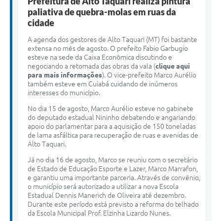
Prefeitura de Alto Taquari realiza pintura
paliativa de quebra-molas em ruas da
cidade
A agenda dos gestores de Alto Taquari (MT) foi bastante
extensa no mês de agosto. O prefeito Fabio Garbugio
esteve na sede da Caixa Econômica discutindo e
negociando a retomada das obras da vala (
clique aqui
para mais informações
). O vice-prefeito Marco Aurélio
também esteve em Cuiabá cuidando de inúmeros
interesses do município.
No dia 15 de agosto, Marco Aurélio esteve no gabinete
do deputado estadual Nininho debatendo e angariando
apoio do parlamentar para a aquisição de 150 toneladas
de lama asfáltica para recuperação de ruas e avenidas de
Alto Taquari.
Já no dia 16 de agosto, Marco se reuniu com o secretário
de Estado de Educação Esporte e Lazer, Marco Marrafon,
e garantiu uma importante parceria. Através de convênio,
o município será autorizado a utilizar a nova Escola
Estadual Dennis Manerich de Oliveira até dezembro.
Durante este período está previsto a reforma do telhado
da Escola Municipal Prof. Elzinha Lizardo Nunes.