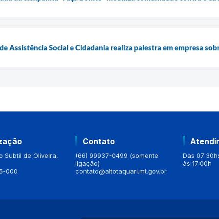
 de Assistência Social e Cidadania realiza palestra em empresa so
ização
Contato
Atendi
 Subtil de Oliveira,
(66) 99937-0499 (somente
Das 07:30hs
ligação)
às 17:00h
5-000
contato@altotaquari.mt.gov.br