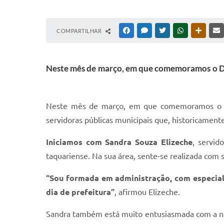
COMPARTILHAR
FACEBOOK
MESSENGER
TWITTER
WHATSAPP
OUTRAS
Neste mês de março, em que comemoramos o Dia 
Neste mês de março, em que comemoramos o Dia 
servidoras públicas municipais que, historicamen
Iniciamos com Sandra Souza Elizeche
, servid
taquariense. Na sua área, sente-se realizada com 
“Sou formada em administração, com especial
dia de prefeitura”
, afirmou Elizeche.
Sandra também está muito entusiasmada com a n