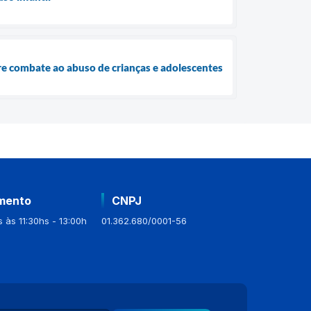
bre combate ao abuso de crianças e adolescentes
mento
CNPJ
 às 11:30hs - 13:00h
01.362.680/0001-56