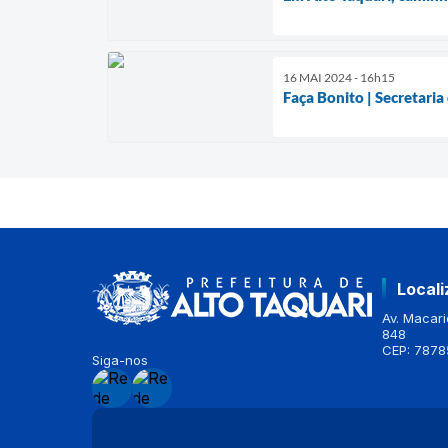
16 MAI 2024 - 16h15
Faça Bonito | Secretaria
Local
Av. Macario
848
CEP: 7878
Siga-nos