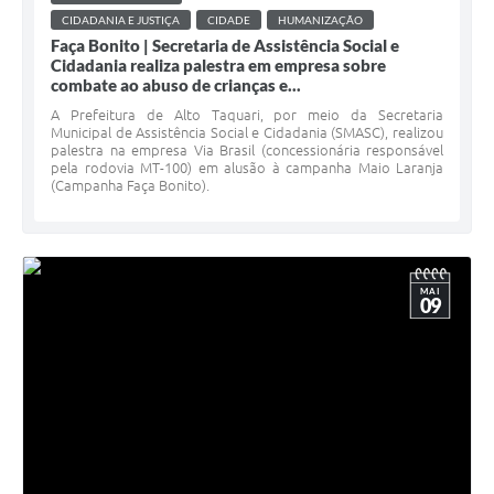
CIDADANIA E JUSTIÇA
CIDADE
HUMANIZAÇÃO
Faça Bonito | Secretaria de Assistência Social e
Cidadania realiza palestra em empresa sobre
combate ao abuso de crianças e...
A Prefeitura de Alto Taquari, por meio da Secretaria
Municipal de Assistência Social e Cidadania (SMASC), realizou
palestra na empresa Via Brasil (concessionária responsável
pela rodovia MT-100) em alusão à campanha Maio Laranja
(Campanha Faça Bonito).
MAI
09