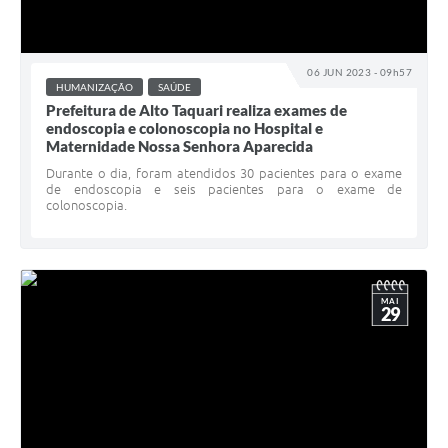
06 JUN 2023 - 09h57
HUMANIZAÇÃO
SAÚDE
Prefeitura de Alto Taquari realiza exames de
endoscopia e colonoscopia no Hospital e
Maternidade Nossa Senhora Aparecida
Durante o dia, foram atendidos 30 pacientes para o exame
de endoscopia e seis pacientes para o exame de
colonoscopia.
MAI
29