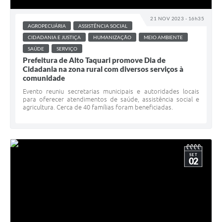
21 NOV 2023 - 16h35
AGROPECUÁRIA
ASSISTÊNCIA SOCIAL
CIDADANIA E JUSTIÇA
HUMANIZAÇÃO
MEIO AMBIENTE
SAÚDE
SERVIÇO
Prefeitura de Alto Taquari promove Dia de
Cidadania na zona rural com diversos serviços à
comunidade
Evento reuniu secretarias municipais e autoridades locais
para oferecer atendimentos de saúde, assistência social e
agricultura. Cerca de 40 famílias foram beneficiadas.
SET
02