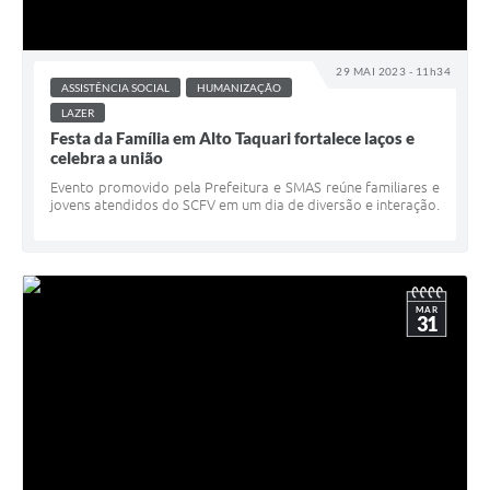
29 MAI 2023 - 11h34
ASSISTÊNCIA SOCIAL
HUMANIZAÇÃO
LAZER
Festa da Família em Alto Taquari fortalece laços e
celebra a união
Evento promovido pela Prefeitura e SMAS reúne familiares e
jovens atendidos do SCFV em um dia de diversão e interação.
MAR
31