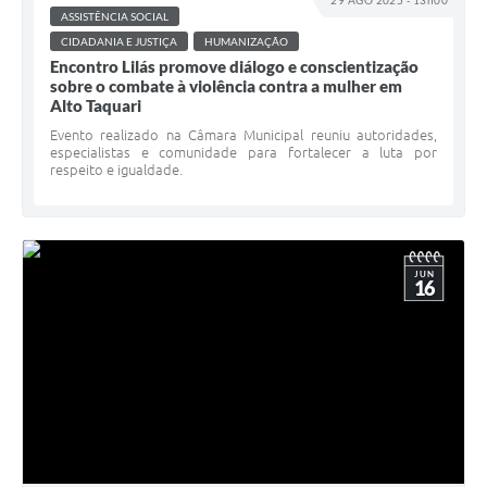
29 AGO 2025 - 13h00
ASSISTÊNCIA SOCIAL
CIDADANIA E JUSTIÇA
HUMANIZAÇÃO
Encontro Lilás promove diálogo e conscientização
sobre o combate à violência contra a mulher em
Alto Taquari
Evento realizado na Câmara Municipal reuniu autoridades,
especialistas e comunidade para fortalecer a luta por
respeito e igualdade.
JUN
16