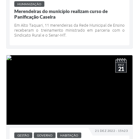
HUMANIZAÇÃO
Merendeiras do município realizam curso de
Panificação Caseira
Em Alto Taquari, 11 merendeiras da Rede Municipal de Ensino
receberam o treinamento ministrado em parceria com o
Sindicato Rural e o Senar-MT.
DEZ
21
21 DEZ 2022 - 15h23
GESTÃO
GOVERNO
HABITAÇÃO