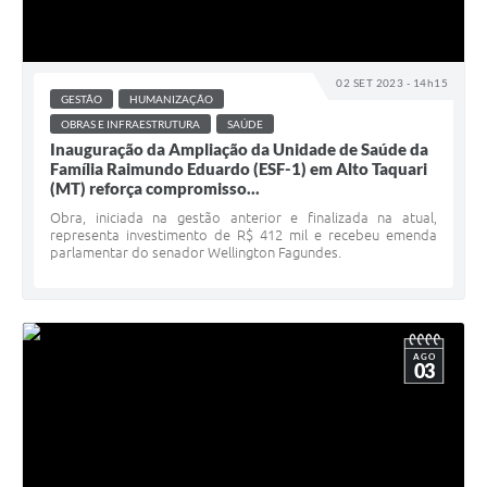
02 SET 2023 - 14h15
GESTÃO
HUMANIZAÇÃO
OBRAS E INFRAESTRUTURA
SAÚDE
Inauguração da Ampliação da Unidade de Saúde da
Família Raimundo Eduardo (ESF-1) em Alto Taquari
(MT) reforça compromisso...
Obra, iniciada na gestão anterior e finalizada na atual,
representa investimento de R$ 412 mil e recebeu emenda
parlamentar do senador Wellington Fagundes.
AGO
03