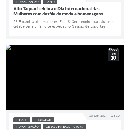
HUMANIZAÇÃO
LAZER
Alto Taquari celebra o Dia Internacional das
Mulheres com desfile de moda e homenagens
2º Encontro de Mulheres Flor & Ser reuniu moradoras da
cidade para uma noite especial no Ginásio de Esportes.
JUN
10
10 JUN 2024 - 15h10
CIDADE
EDUCAÇÃO
HUMANIZAÇÃO
OBRAS E INFRAESTRUTURA