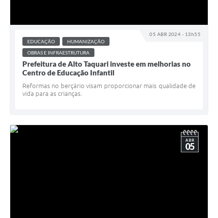
05 ABR 2024 - 13h55
EDUCAÇÃO
HUMANIZAÇÃO
OBRAS E INFRAESTRUTURA
Prefeitura de Alto Taquari investe em melhorias no
Centro de Educação Infantil
Reformas no berçário visam proporcionar mais qualidade de
vida para as crianças.
ABR
05