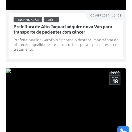
05 ABR 2024 - 11h08
HUMANIZAÇÃO
SAÚDE
Prefeitura de Alto Taquari adquire nova Van para
transporte de pacientes com câncer
Prefeita Marilda Garofolo Sperandio destaca importância de
oferecer qualidade e conforto para pacientes em
tratamento.
MAR
18