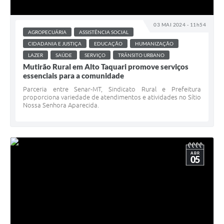
03 MAI 2024 - 11h54
AGROPECUÁRIA
ASSISTÊNCIA SOCIAL
CIDADANIA E JUSTIÇA
EDUCAÇÃO
HUMANIZAÇÃO
LAZER
SAÚDE
SERVIÇO
TRÂNSITO URBANO
Mutirão Rural em Alto Taquari promove serviços
essenciais para a comunidade
Parceria entre Senar-MT, Sindicato Rural e Prefeitura
proporciona variedade de atendimentos e atividades no Sítio
Nossa Senhora Aparecida.
ABR
05