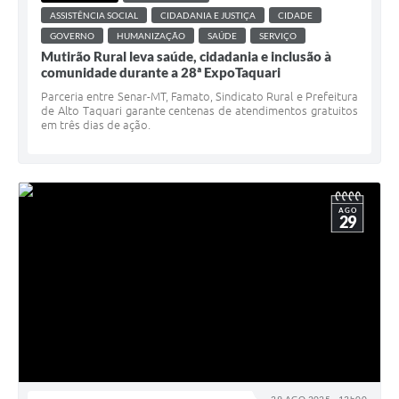
ASSISTÊNCIA SOCIAL
CIDADANIA E JUSTIÇA
CIDADE
GOVERNO
HUMANIZAÇÃO
SAÚDE
SERVIÇO
Mutirão Rural leva saúde, cidadania e inclusão à
comunidade durante a 28ª ExpoTaquari
Parceria entre Senar-MT, Famato, Sindicato Rural e Prefeitura
de Alto Taquari garante centenas de atendimentos gratuitos
em três dias de ação.
AGO
29