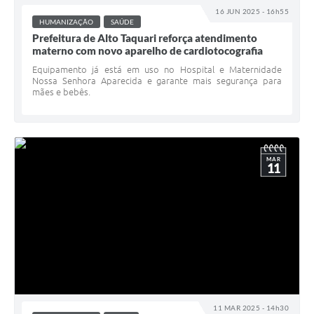
16 JUN 2025 - 16h55
HUMANIZAÇÃO
SAÚDE
Prefeitura de Alto Taquari reforça atendimento
materno com novo aparelho de cardiotocografia
Equipamento já está em uso no Hospital e Maternidade
Nossa Senhora Aparecida e garante mais segurança para
mães e bebês.
MAR
11
11 MAR 2025 - 14h30