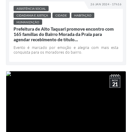
26 JAN 2024 - 17h16
ASSISTÊNCIA SOCIAL
CIDADANIA E JUSTIÇA
CIDADE
HABITAÇÃO
HUMANIZAÇÃO
Prefeitura de Alto Taquari promove encontro com
165 famílias do Bairro Morada da Praia para
agendar recebimento de título...
Evento é marcado por emoção e alegria com mais esta
conquista para os moradores do bairro.
NOV
21