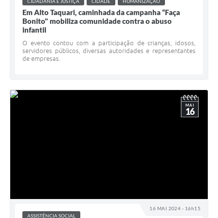
CIDADANIA E JUSTIÇA
CIDADE
HUMANIZAÇÃO
Em Alto Taquari, caminhada da campanha “Faça
Bonito" mobiliza comunidade contra o abuso
infantil
O evento contou com a participação de crianças, idosos,
servidores públicos, diversas autoridades e representantes
de empresas.
MAI
16
16 MAI 2024 - 16h15
ASSISTÊNCIA SOCIAL