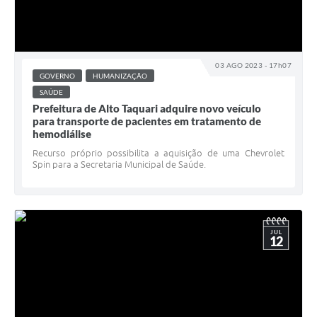
03 AGO 2023 - 17h07
GOVERNO
HUMANIZAÇÃO
SAÚDE
Prefeitura de Alto Taquari adquire novo veículo
para transporte de pacientes em tratamento de
hemodiálise
Recurso próprio possibilita a aquisição de uma Chevrolet
Spin para a Secretaria Municipal de Saúde.
JUL
12