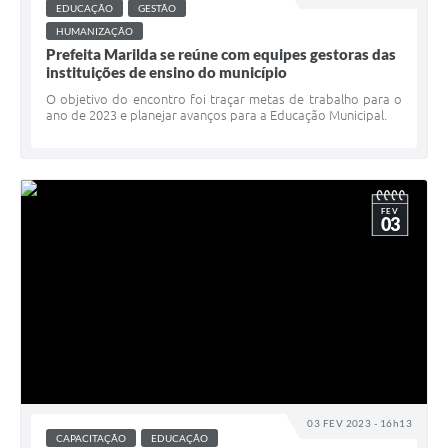
EDUCAÇÃO
GESTÃO
HUMANIZAÇÃO
Prefeita Marilda se reúne com equipes gestoras das
instituições de ensino do município
O objetivo do encontro foi traçar metas de trabalho para o
ano de 2023 e planejar avanços para a Educação Municipal.
FEV
03
03 FEV 2023 - 16h13
CAPACITAÇÃO
EDUCAÇÃO