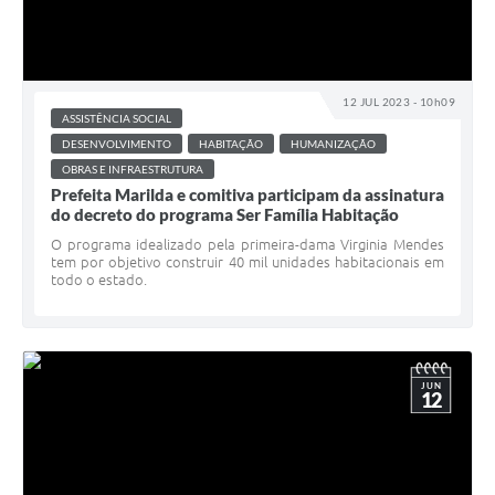
12 JUL 2023 - 10h09
ASSISTÊNCIA SOCIAL
DESENVOLVIMENTO
HABITAÇÃO
HUMANIZAÇÃO
OBRAS E INFRAESTRUTURA
Prefeita Marilda e comitiva participam da assinatura
do decreto do programa Ser Família Habitação
O programa idealizado pela primeira-dama Virginia Mendes
tem por objetivo construir 40 mil unidades habitacionais em
todo o estado.
JUN
12