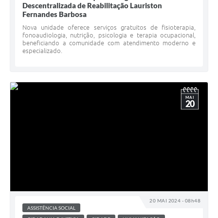
Descentralizada de Reabilitação Lauriston
Fernandes Barbosa
Nova unidade oferece serviços gratuitos de fisioterapia,
fonoaudiologia, nutrição, psicologia e terapia ocupacional,
beneficiando a comunidade com atendimento moderno e
especializado.
MAI
20
20 MAI 2024 - 08h48
ASSISTÊNCIA SOCIAL