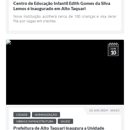
Centro de Educação Infantil Edith Gomes da Silva
Lemos é inaugurado em Alto Taquari
Nova instituição acolherá cerca de 100 crianças e visa zerar
fila por vagas em creches.
JUN
10
10 JUN 2024 - 10h25
CIDADE
HUMANIZAÇÃO
OBRAS E INFRAESTRUTURA
SAÚDE
Prefeitura de Alto Taquari inaugura a Unidade