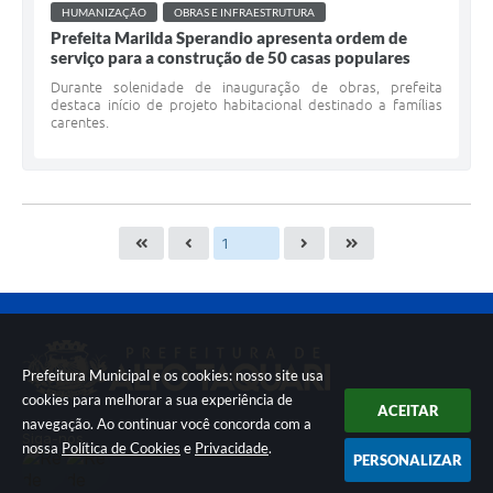
HUMANIZAÇÃO
OBRAS E INFRAESTRUTURA
Prefeita Marilda Sperandio apresenta ordem de
serviço para a construção de 50 casas populares
Durante solenidade de inauguração de obras, prefeita
destaca início de projeto habitacional destinado a famílias
carentes.
Prefeitura Municipal e os cookies: nosso site usa
cookies para melhorar a sua experiência de
ACEITAR
navegação. Ao continuar você concorda com a
Siga-nos
nossa
Política de Cookies
e
Privacidade
.
PERSONALIZAR