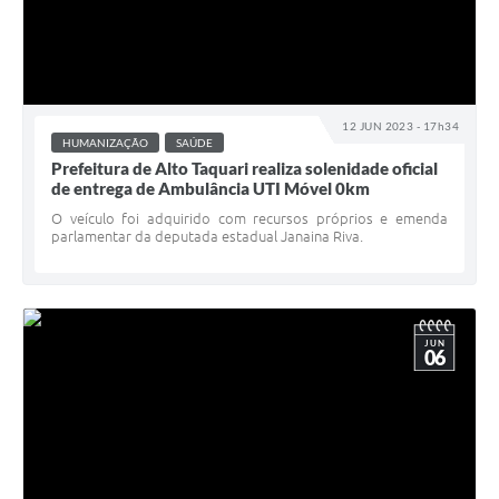
12 JUN 2023 - 17h34
HUMANIZAÇÃO
SAÚDE
Prefeitura de Alto Taquari realiza solenidade oficial
de entrega de Ambulância UTI Móvel 0km
O veículo foi adquirido com recursos próprios e emenda
parlamentar da deputada estadual Janaina Riva.
JUN
06