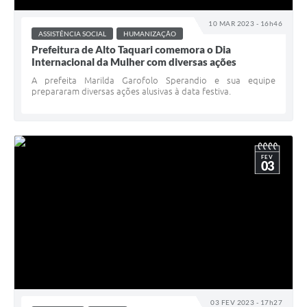
10 MAR 2023 - 16h46
ASSISTÊNCIA SOCIAL
HUMANIZAÇÃO
Prefeitura de Alto Taquari comemora o Dia
Internacional da Mulher com diversas ações
A prefeita Marilda Garofolo Sperandio e sua equipe
prepararam diversas ações alusivas à data festiva.
FEV
03
03 FEV 2023 - 17h27