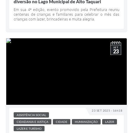
diversão no Lago Municipal de Alto Taquari
Em sua 4ª edição, evento promovido pela Prefeitura reuniu
centenas de crianças e familiares para celebrar o mês das
crianças com lazer, brincadeiras e muita alegria.
SET
23
23 SET 2025 - 16h18
ASSISTÊNCIA SOCIAL
CIDADANIA E JUSTIÇA
CIDADE
HUMANIZAÇÃO
LAZER
LAZER E TURÍSMO