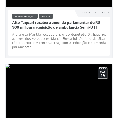
31 MAR 2023 - 17h30
HUMANIZAÇÃO
SAÚDE
Alto Taquari receberá emenda parlamentar de R$
300 mil para aquisição de ambulância Semi-UTI
A prefeita Marilda recebeu ofício do deputado Dr. Eugênio,
através dos vereadores Márcia Buscariol, Adriano da Silva,
Fábio Junior e Vicente Correa, com a indicação de emenda
parlamentar.
MAR
15