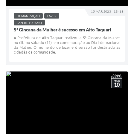
15 MAR 2023 - 12h18
HUMANIZAÇÃO
LAZER
LAZER E TURÍSMO
5ª Gincana da Mulher é sucesso em Alto Taquari
A Prefeitura de Alto Taquari realizou a 5ª Gincana da Mulher
no último sábado (11), em comemoração ao Dia Internacional
da Mulher. O momento de lazer e diversão foi destinado às
cidadãs da comunidade.
MAR
10