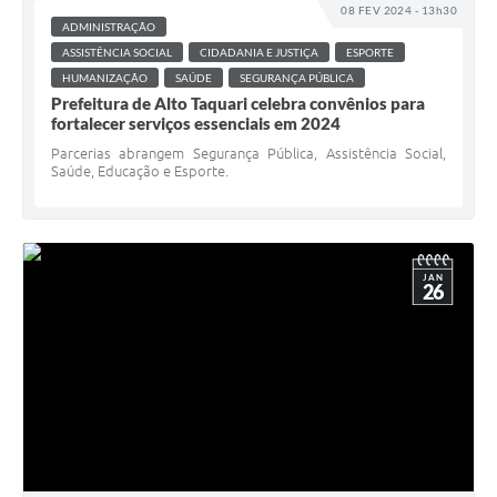
08 FEV 2024 - 13h30
ADMINISTRAÇÃO
ASSISTÊNCIA SOCIAL
CIDADANIA E JUSTIÇA
ESPORTE
HUMANIZAÇÃO
SAÚDE
SEGURANÇA PÚBLICA
Prefeitura de Alto Taquari celebra convênios para
fortalecer serviços essenciais em 2024
Parcerias abrangem Segurança Pública, Assistência Social,
Saúde, Educação e Esporte.
JAN
26