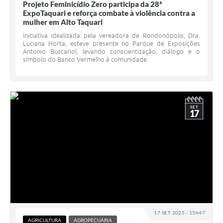
Projeto Feminicídio Zero participa da 28ª
ExpoTaquari e reforça combate à violência contra a
mulher em Alto Taquari
Iniciativa idealizada pela vereadora de Rondonópolis, Dra.
Luciana Horta, esteve presente no Parque de Exposições
Antonio Buscariol, levando conscientização, diálogo e o
símbolo do Banco Vermelho à comunidade.
SET
17
17 SET 2025 - 15h47
AGRICULTURA
AGROPECUÁRIA