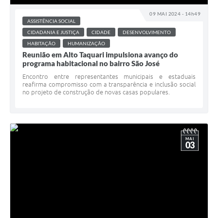
09 MAI 2024 - 14h49
ASSISTÊNCIA SOCIAL
CIDADANIA E JUSTIÇA
CIDADE
DESENVOLVIMENTO
HABITAÇÃO
HUMANIZAÇÃO
Reunião em Alto Taquari impulsiona avanço do
programa habitacional no bairro São José
Encontro entre representantes municipais e estaduais
reafirma compromisso com a transparência e inclusão social
no projeto de construção de novas casas populares.
MAI
03