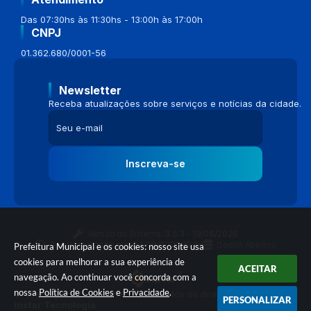
Das 07:30hs às 11:30hs - 13:00h às 17:00h
CNPJ
01.362.680/0001-56
Newsletter
Receba atualizações sobre serviços e notícias da cidade.
Inscreva-se
Versão do Sistema:
3.5.3 - 19/06/2026
Portal atualizado em:
04/08/2026 16:58
Dados Abertos
Prefeitura Municipal e os cookies: nosso site usa
cookies para melhorar a sua experiência de
ACEITAR
navegação. Ao continuar você concorda com a
nossa
Política de Cookies
e
Privacidade
.
© Copyright Instar - 2006-2026. Todos os direitos reservados -
PERSONALIZAR
Instar Tecnologia