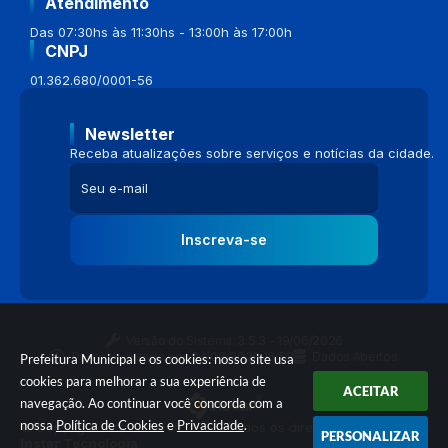
Atendimento
Das 07:30hs às 11:30hs - 13:00h às 17:00h
CNPJ
01.362.680/0001-56
Newsletter
Receba atualizações sobre serviços e notícias da cidade.
Inscreva-se
Versão do Sistema:
3.5.3 - 19/06/2026
Portal atualizado em:
04/08/2026 16:58
Dados Abertos
Prefeitura Municipal e os cookies: nosso site usa
cookies para melhorar a sua experiência de
ACEITAR
navegação. Ao continuar você concorda com a
nossa
Política de Cookies
e
Privacidade
.
© Copyright Instar - 2006-2026. Todos os direitos reservados -
PERSONALIZAR
Instar Tecnologia