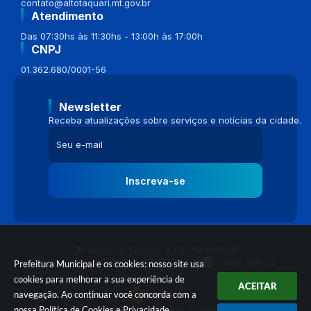
contato@altotaquari.mt.gov.br
Atendimento
Das 07:30hs às 11:30hs - 13:00h às 17:00h
CNPJ
01.362.680/0001-56
Newsletter
Receba atualizações sobre serviços e notícias da cidade.
Inscreva-se
Versão do Sistema:
3.5.3 - 19/06/2026
Portal atualizado em:
04/08/2026 16:58
Dados Abertos
Prefeitura Municipal e os cookies: nosso site usa
cookies para melhorar a sua experiência de
ACEITAR
navegação. Ao continuar você concorda com a
nossa
Política de Cookies
e
Privacidade
.
© Copyright Instar - 2006-2026. Todos os direitos reservados -