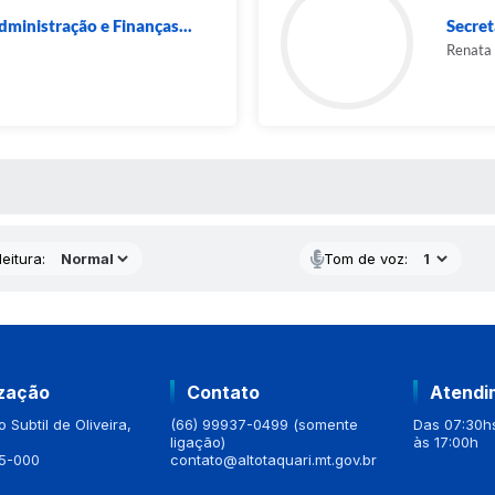
dministração e Finanças...
Secret
Renata 
 MÍDIAS
eitura:
Tom de voz:
ização
Contato
Atendi
 Subtil de Oliveira,
(66) 99937-0499 (somente
Das 07:30hs
ligação)
às 17:00h
5-000
contato@altotaquari.mt.gov.br