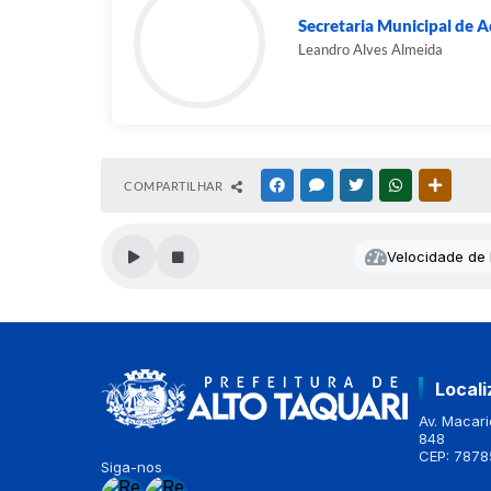
Secretaria Municipal de A
Leandro Alves Almeida
COMPARTILHAR
FACEBOOK
MESSENGER
TWITTER
WHATSAPP
OUTRAS
Velocidade de l
Local
Av. Macario
848
CEP: 7878
Siga-nos