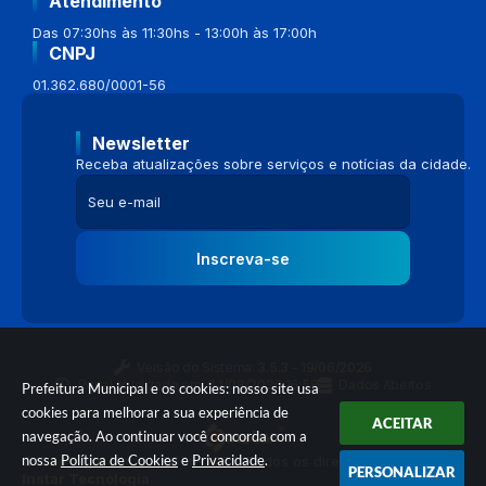
Atendimento
Das 07:30hs às 11:30hs - 13:00h às 17:00h
CNPJ
01.362.680/0001-56
Newsletter
Receba atualizações sobre serviços e notícias da cidade.
Inscreva-se
Versão do Sistema:
3.5.3 - 19/06/2026
Portal atualizado em:
04/08/2026 16:58
Dados Abertos
Prefeitura Municipal e os cookies: nosso site usa
cookies para melhorar a sua experiência de
ACEITAR
navegação. Ao continuar você concorda com a
nossa
Política de Cookies
e
Privacidade
.
© Copyright Instar - 2006-2026. Todos os direitos reservados -
PERSONALIZAR
Instar Tecnologia