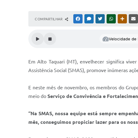
COMPARTILHAR
FACEBOOK
MESSENGER
TWITTER
WHATSAPP
OUTRAS
Velocidade de l
Em Alto Taquari (MT), envelhecer significa viver
Assistência Social (SMAS), promove inúmeras açõ
E neste mês de novembro, os membros do Grupo 
meio do
Serviço de Convivência e Fortalecime
“Na SMAS, nossa equipe está sempre empenhad
mês, conseguimos propiciar lazer para os no