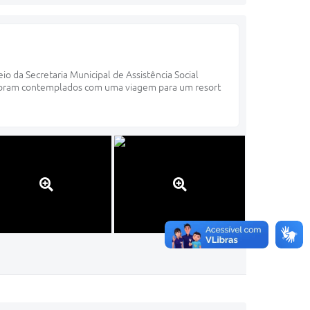
io da Secretaria Municipal de Assistência Social
foram contemplados com uma viagem para um resort