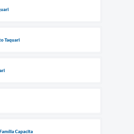
quari
to Taquari
ari
 Família Capacita