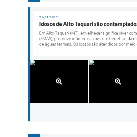
25/11/2022
Idosos de Alto Taquari são contemplado
Em Alto Taquari (MT), envelhecer significa viver com 
(SMAS), promove inúmeras ações em benefício da 
de águas termais. Os idosos são atendidos por meio