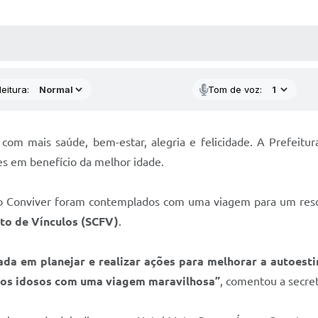
 MÍDIAS
RECEBA NOTÍCIAS
eitura:
Tom de voz:
 com mais saúde, bem-estar, alegria e felicidade. A Prefeitu
es em benefício da melhor idade.
Conviver foram contemplados com uma viagem para um resort
nto de Vínculos (SCFV)
.
a em planejar e realizar ações para melhorar a autoestim
ssos idosos com uma viagem maravilhosa”
, comentou a secre