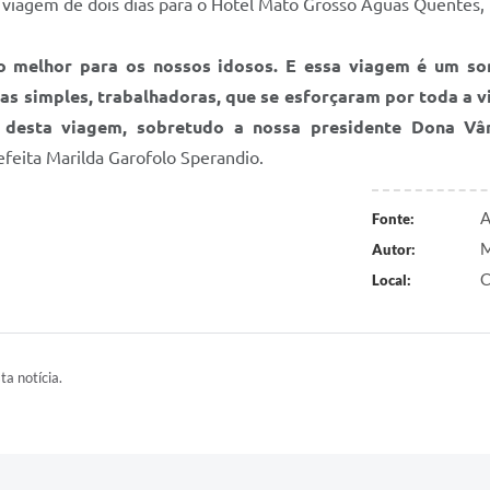
 viagem de dois dias para o Hotel Mato Grosso Águas Quentes,
melhor para os nossos idosos. E essa viagem é um son
soas simples, trabalhadoras, que se esforçaram por toda a
io desta viagem, sobretudo a nossa presidente Dona V
efeita Marilda Garofolo Sperandio.
A
Fonte:
M
Autor:
C
Local:
ta notícia.