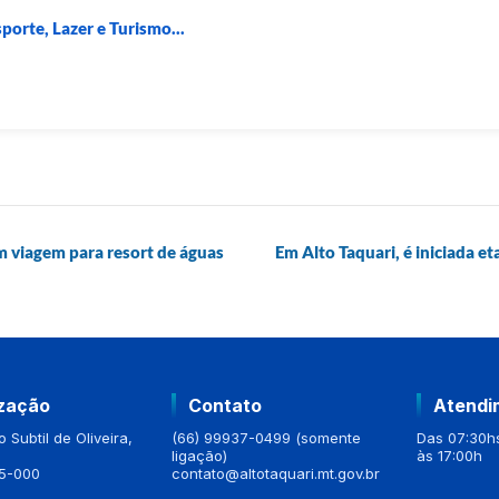
porte, Lazer e Turismo...
m viagem para resort de águas
Em Alto Taquari, é iniciada 
ização
Contato
Atendi
 Subtil de Oliveira,
(66) 99937-0499 (somente
Das 07:30hs
ligação)
às 17:00h
5-000
contato@altotaquari.mt.gov.br