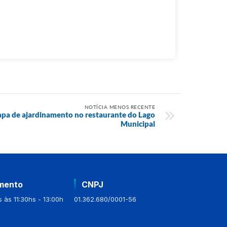
NOTÍCIA MENOS RECENTE
etapa de ajardinamento no restaurante do Lago
Municipal
mento
CNPJ
 às 11:30hs - 13:00h
01.362.680/0001-56