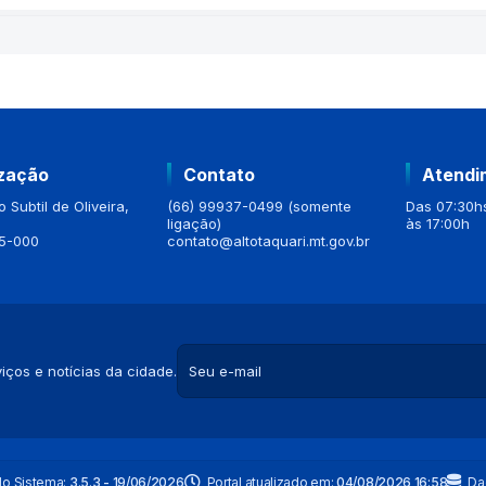
ização
Contato
Atendi
 Subtil de Oliveira,
(66) 99937-0499 (somente
Das 07:30hs
ligação)
às 17:00h
5-000
contato@altotaquari.mt.gov.br
iços e notícias da cidade.
do Sistema:
3.5.3 - 19/06/2026
Portal atualizado em:
04/08/2026 16:58
Da